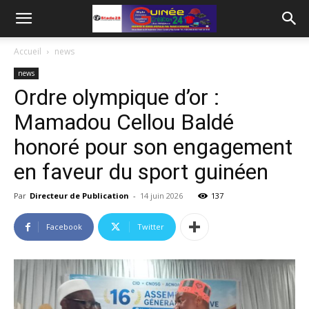
Accueil
news
news
Ordre olympique d’or :
Mamadou Cellou Baldé
honoré pour son engagement
en faveur du sport guinéen
Par
Directeur de Publication
-
14 juin 2026
137
Facebook
Twitter