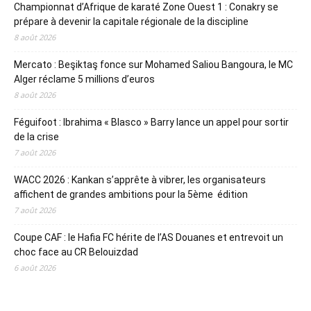
Championnat d’Afrique de karaté Zone Ouest 1 : Conakry se
prépare à devenir la capitale régionale de la discipline
8 août 2026
Mercato : Beşiktaş fonce sur Mohamed Saliou Bangoura, le MC
Alger réclame 5 millions d’euros
8 août 2026
Féguifoot : Ibrahima « Blasco » Barry lance un appel pour sortir
de la crise
7 août 2026
WACC 2026 : Kankan s’apprête à vibrer, les organisateurs
affichent de grandes ambitions pour la 5ème édition
7 août 2026
Coupe CAF : le Hafia FC hérite de l’AS Douanes et entrevoit un
choc face au CR Belouizdad
6 août 2026