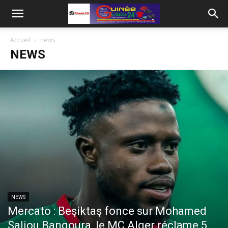
Accueil
news
NEWS
NEWS
Mercato : Beşiktaş fonce sur Mohamed
Saliou Bangoura, le MC Alger réclame 5