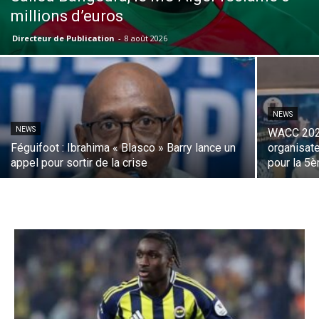
millions d’euros
Directeur de Publication
-
8 août 2026
NEWS
NEWS
WACC 2026 
Féguifoot : Ibrahima « Blasco » Barry lance un
organisate
appel pour sortir de la crise
pour la 5