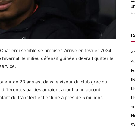
LD
u
6 
C
Charleroi semble se préciser. Arrivé en février 2024
A
ivernal, le milieu défensif guinéen devrait quitter le
Au
service.
F
I
joueur de 23 ans est dans le viseur du club grec du
L
 différentes parties auraient abouti à un accord
tant du transfert est estimé à près de 5 millions
L
n
N
SY