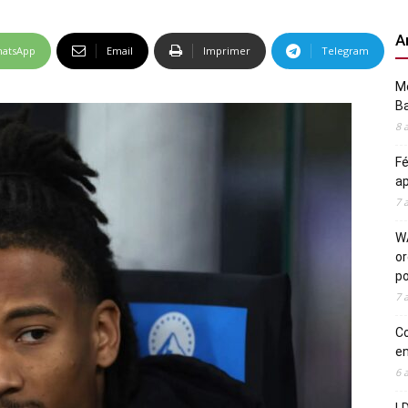
A
atsApp
Email
Imprimer
Telegram
Me
Ba
8 
Fé
ap
7 
WA
or
po
7 
Co
en
6 