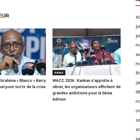
TEUR
a
ju
ju
m
av
m
fé
news
Ibrahima « Blasco » Barry
WACC 2026 : Kankan s’apprête à
ja
el pour sortir de la crise
vibrer, les organisateurs affichent de
d
grandes ambitions pour la 5ème
édition
n
o
s
a
ju