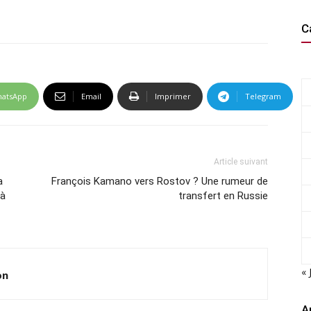
C
atsApp
Email
Imprimer
Telegram
Article suivant
a
François Kamano vers Rostov ? Une rumeur de
 à
transfert en Russie
« 
on
A