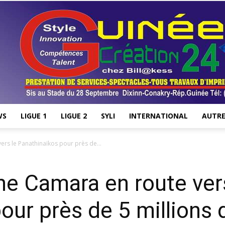
WS
LIGUE 1
LIGUE 2
SYLI
INTERNATIONAL
AUTRE
Stade28.net
ers le Panathinaïkos pour près de...
ne Camara en route ver
our près de 5 millions 