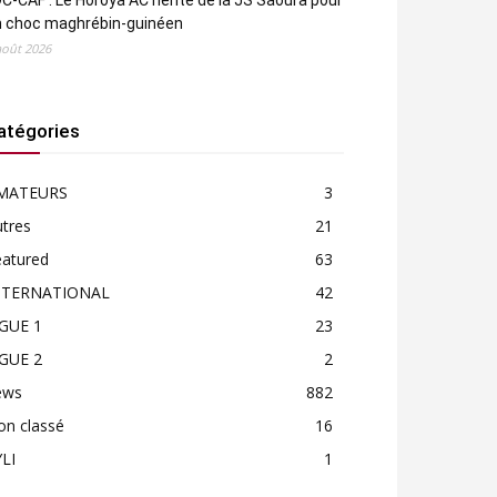
C-CAF : Le Horoya AC hérite de la JS Saoura pour
n choc maghrébin-guinéen
août 2026
atégories
MATEURS
3
tres
21
eatured
63
NTERNATIONAL
42
IGUE 1
23
IGUE 2
2
ews
882
on classé
16
LI
1