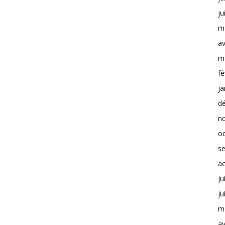
ju
m
av
m
fé
ja
d
n
o
s
a
ju
ju
m
av