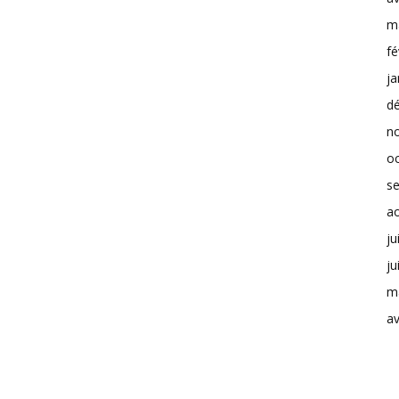
m
fé
ja
d
n
o
s
a
ju
ju
m
av