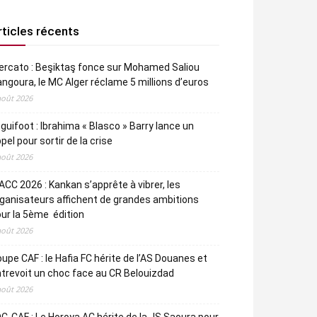
rticles récents
rcato : Beşiktaş fonce sur Mohamed Saliou
ngoura, le MC Alger réclame 5 millions d’euros
août 2026
guifoot : Ibrahima « Blasco » Barry lance un
pel pour sortir de la crise
août 2026
CC 2026 : Kankan s’apprête à vibrer, les
ganisateurs affichent de grandes ambitions
ur la 5ème édition
août 2026
upe CAF : le Hafia FC hérite de l’AS Douanes et
trevoit un choc face au CR Belouizdad
août 2026