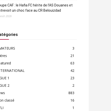
upe CAF : le Hafia FC hérite de l’AS Douanes et
trevoit un choc face au CR Belouizdad
août 2026
atégories
MATEURS
3
tres
21
eatured
63
NTERNATIONAL
42
IGUE 1
23
IGUE 2
2
ews
883
on classé
16
LI
1