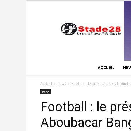
ACCUEIL
NE
Accueil
news
Football : le président Sory Doumb
news
Football : le p
Aboubacar Bango