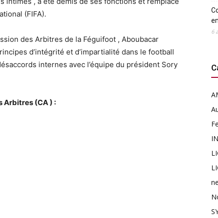
s intimes , a été démis de ses fonctions et remplacé
Co
tional (FIFA).
en
6 
sion des Arbitres de la Féguifoot , Aboubacar
ncipes d’intégrité et d’impartialité dans le football
désaccords internes avec l’équipe du président Sory
C
A
Arbitres (CA ) :
Au
F
I
L
L
n
N
SY