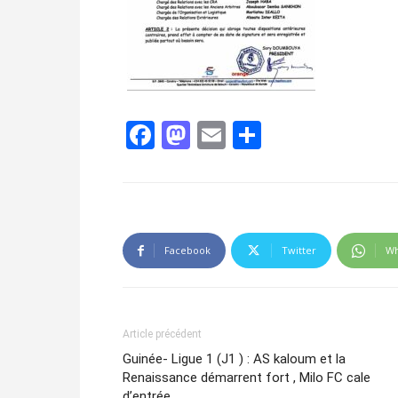
Facebook
Mastodon
Email
Partager
Facebook
Twitter
Wh
Article précédent
Guinée- Ligue 1 (J1 ) : AS kaloum et la
Renaissance démarrent fort , Milo FC cale
d’entrée