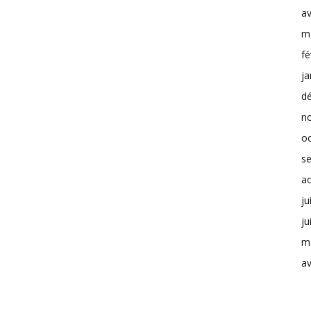
av
m
fé
ja
d
n
o
s
a
ju
ju
m
av