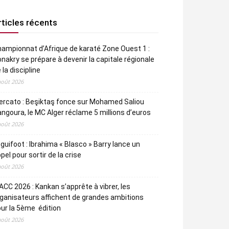
rticles récents
ampionnat d’Afrique de karaté Zone Ouest 1 :
nakry se prépare à devenir la capitale régionale
 la discipline
août 2026
rcato : Beşiktaş fonce sur Mohamed Saliou
ngoura, le MC Alger réclame 5 millions d’euros
août 2026
guifoot : Ibrahima « Blasco » Barry lance un
pel pour sortir de la crise
août 2026
CC 2026 : Kankan s’apprête à vibrer, les
ganisateurs affichent de grandes ambitions
ur la 5ème édition
août 2026