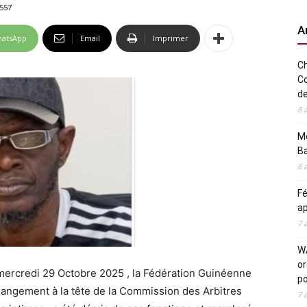
557
A
atsApp
Email
Imprimer
Ch
Co
de
8 
Me
Ba
8 
Fé
ap
7 
WA
or
mercredi 29 Octobre 2025 , la Fédération Guinéenne
po
angement à la tête de la Commission des Arbitres
7 