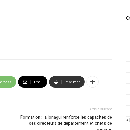
C
atsApp
Email
Imprimer
Article suivant
Formation : la lonagui renforce les capacités de
« 
ses directeurs de département et chefs de
service