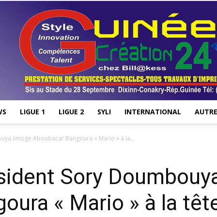
WS
LIGUE 1
LIGUE 2
SYLI
INTERNATIONAL
AUTRE
Stade28.net
ouya limoge Aboubacar Bangoura « Mario » à la...
résident Sory Doumbouy
ura « Mario » à la têt