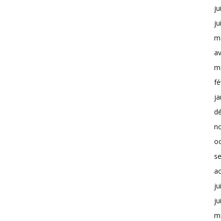
ju
ju
m
av
m
fé
ja
d
n
o
s
a
ju
ju
m