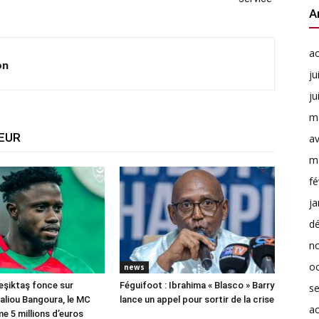
A
a
on
ju
ju
m
TEUR
av
m
fé
ja
d
n
o
news
eşiktaş fonce sur
Féguifoot : Ibrahima « Blasco » Barry
s
liou Bangoura, le MC
lance un appel pour sortir de la crise
a
e 5 millions d’euros