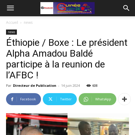
Accueil
news
news
Éthiopie / Boxe : Le président
Alpha Amadou Baldé
participe à la reunion de
l’AFBC !
Par
Directeur de Publication
-
14 juin 2024
608
Facebook
Twitter
WhatsApp