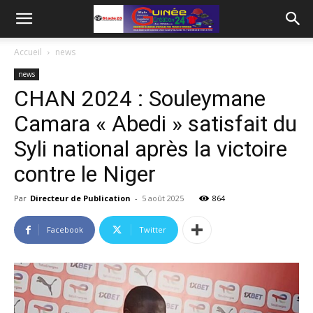
Accueil
news
news
CHAN 2024 : Souleymane
Camara « Abedi » satisfait du
Syli national après la victoire
contre le Niger
Par
Directeur de Publication
-
5 août 2025
864
Facebook
Twitter