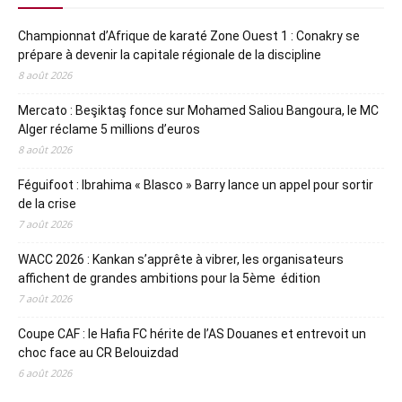
Championnat d’Afrique de karaté Zone Ouest 1 : Conakry se
prépare à devenir la capitale régionale de la discipline
8 août 2026
Mercato : Beşiktaş fonce sur Mohamed Saliou Bangoura, le MC
Alger réclame 5 millions d’euros
8 août 2026
Féguifoot : Ibrahima « Blasco » Barry lance un appel pour sortir
de la crise
7 août 2026
WACC 2026 : Kankan s’apprête à vibrer, les organisateurs
affichent de grandes ambitions pour la 5ème édition
7 août 2026
Coupe CAF : le Hafia FC hérite de l’AS Douanes et entrevoit un
choc face au CR Belouizdad
6 août 2026