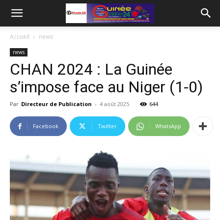
Accueil
news
news
CHAN 2024 : La Guinée
s’impose face au Niger (1-0)
Par
Directeur de Publication
-
4 août 2025
644
Facebook
Twitter
WhatsApp