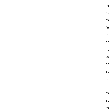
m
av
m
fé
ja
d
n
o
s
a
ju
ju
m
av
m