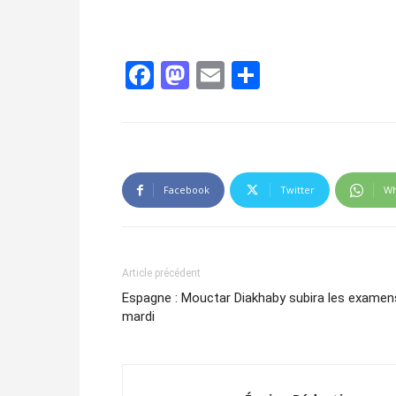
Facebook
Mastodon
Email
Partager
Facebook
Twitter
Wh
Article précédent
Espagne : Mouctar Diakhaby subira les examen
mardi