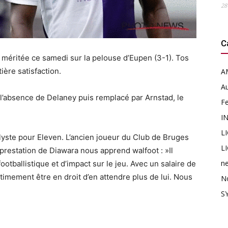
28
C
méritée ce samedi sur la pelouse d’Eupen (3-1). Tos
ère satisfaction.
A
Au
 l’absence de Delaney puis remplacé par Arnstad, le
F
I
L
yste pour Eleven. L’ancien joueur du Club de Bruges
L
a prestation de Diawara nous apprend walfoot : »Il
n
otballistique et d’impact sur le jeu. Avec un salaire de
itimement être en droit d’en attendre plus de lui. Nous
N
SY