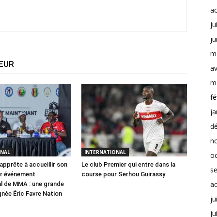
a
ju
ju
m
TEUR
av
m
fé
ja
d
n
ONAL
INTERNATIONAL
o
apprête à accueillir son
Le club Premier qui entre dans la
s
er événement
course pour Serhou Guirassy
a
al de MMA : une grande
gnée Éric Favre Nation
ju
ju