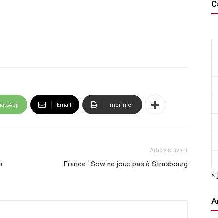
C
atsApp
Email
Imprimer
Article suivant
s
France : Sow ne joue pas à Strasbourg
« 
A