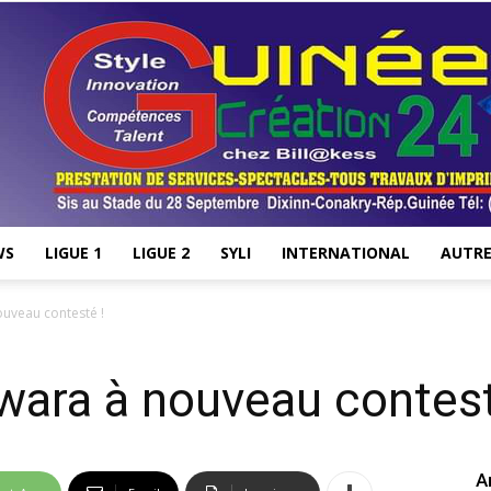
WS
LIGUE 1
LIGUE 2
SYLI
INTERNATIONAL
AUTRE
Stade28.net
ouveau contesté !
wara à nouveau contest
A