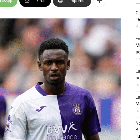
atsApp
Email
Imprimer
Co
l’
4 
Fo
Mi
a
1 
La
s
31
La
M
31
N
B
l’