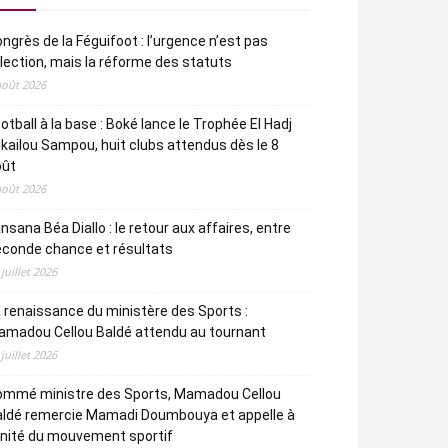
ngrès de la Féguifoot : l’urgence n’est pas
élection, mais la réforme des statuts
août 2026
otball à la base : Boké lance le Trophée El Hadj
kailou Sampou, huit clubs attendus dès le 8
oût
août 2026
nsana Béa Diallo : le retour aux affaires, entre
econde chance et résultats
 juillet 2026
 renaissance du ministère des Sports :
amadou Cellou Baldé attendu au tournant
 juillet 2026
ommé ministre des Sports, Mamadou Cellou
aldé remercie Mamadi Doumbouya et appelle à
unité du mouvement sportif