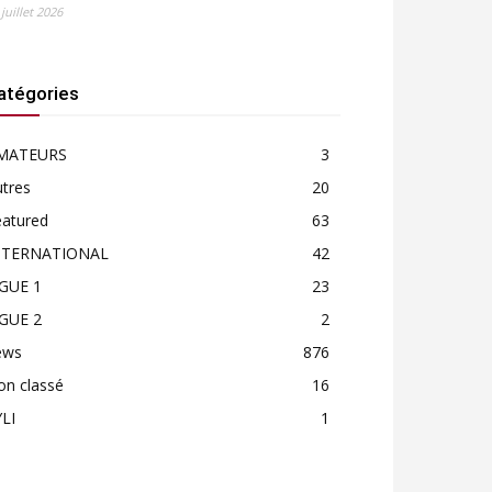
 juillet 2026
atégories
MATEURS
3
tres
20
eatured
63
NTERNATIONAL
42
IGUE 1
23
IGUE 2
2
ews
876
on classé
16
LI
1