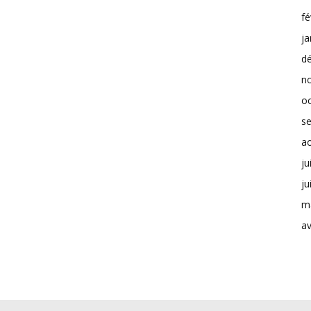
fé
ja
d
n
o
s
a
ju
ju
m
av