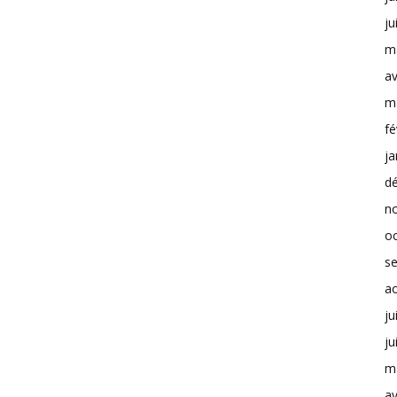
ju
m
av
m
fé
ja
d
n
o
s
a
ju
ju
m
av