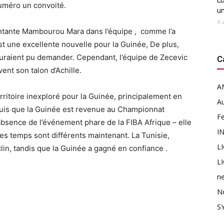
LD
numéro un convoité.
u
6 
montante Mambourou Mara dans l’équipe , comme l’a
st une excellente nouvelle pour la Guinée, De plus,
 auraient pu demander. Cependant, l’équipe de Zecevic
C
ent son talon d’Achille.
A
ritoire inexploré pour la Guinée, principalement en
Au
puis que la Guinée est revenue au Championnat
F
’absence de l’événement phare de la FIBA Afrique – elle
I
 les temps sont différents maintenant. La Tunisie,
L
lin, tandis que la Guinée a gagné en confiance .
L
n
N
SY