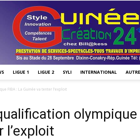
WS
LIGUE 1
LIGUE 2
SYLI
INTERNATIONAL
AUTRE
Stade28.net
ue FIBA : La Guinée va tenter l’exploit
qualification olympique
 l’exploit