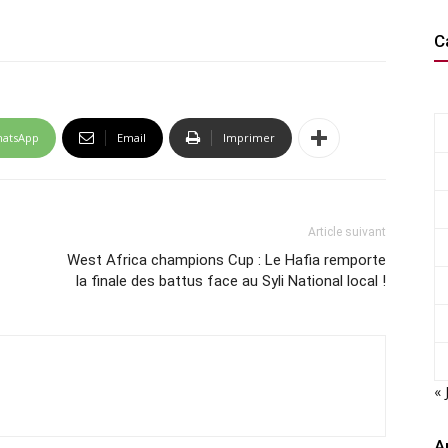
C
atsApp
Email
Imprimer
Article suivant
West Africa champions Cup : Le Hafia remporte
la finale des battus face au Syli National local !
« 
A