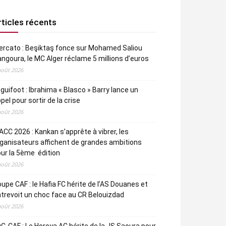
rticles récents
rcato : Beşiktaş fonce sur Mohamed Saliou
ngoura, le MC Alger réclame 5 millions d’euros
août 2026
guifoot : Ibrahima « Blasco » Barry lance un
pel pour sortir de la crise
août 2026
CC 2026 : Kankan s’apprête à vibrer, les
ganisateurs affichent de grandes ambitions
ur la 5ème édition
août 2026
upe CAF : le Hafia FC hérite de l’AS Douanes et
trevoit un choc face au CR Belouizdad
août 2026