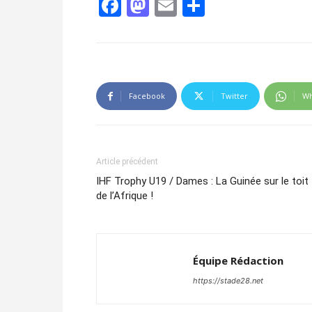
Facebook
Mastodon
Email
Partager
Facebook
Twitter
Wh
Article précédent
IHF Trophy U19 / Dames : La Guinée sur le toit
de l’Afrique !
Équipe Rédaction
https://stade28.net