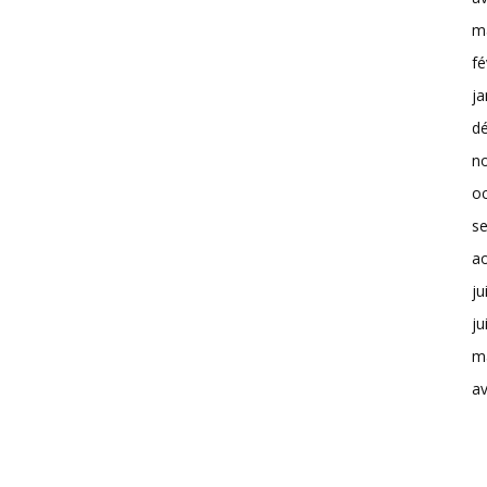
m
fé
ja
d
n
o
s
a
ju
ju
m
av