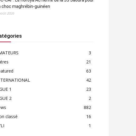
C-CAF : Le Horoya AC hérite de la JS Saoura pour
n choc maghrébin-guinéen
août 2026
atégories
MATEURS
3
tres
21
eatured
63
NTERNATIONAL
42
IGUE 1
23
IGUE 2
2
ews
882
on classé
16
LI
1