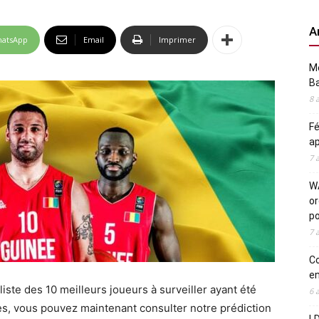
A
atsApp
Email
Imprimer
Me
Ba
8 
Fé
ap
7 
WA
or
po
7 
Co
en
iste des 10 meilleurs joueurs à surveiller ayant été
6 
es, vous pouvez maintenant consulter notre prédiction