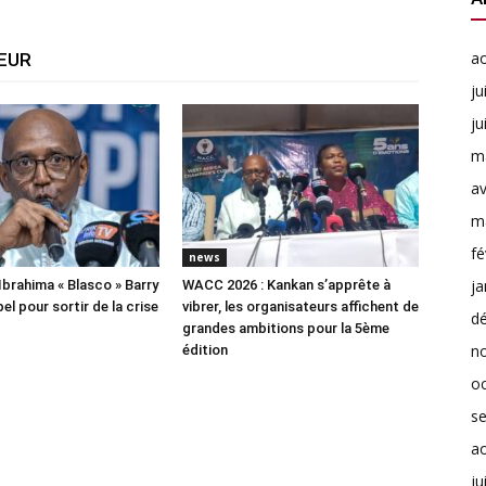
a
TEUR
ju
ju
m
av
m
fé
news
ja
Ibrahima « Blasco » Barry
WACC 2026 : Kankan s’apprête à
el pour sortir de la crise
vibrer, les organisateurs affichent de
d
grandes ambitions pour la 5ème
n
édition
o
s
a
ju