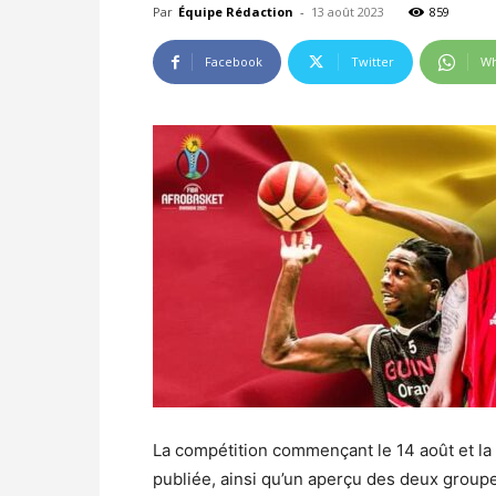
Par
Équipe Rédaction
-
13 août 2023
859
Facebook
Twitter
Wh
La compétition commençant le 14 août et la l
publiée, ainsi qu’un aperçu des deux group