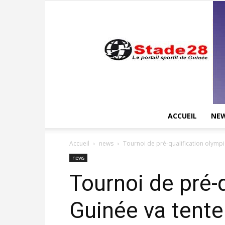
ACCUEIL
NE
Accueil
news
Tournoi de pré-qualification olympiq
news
Tournoi de pré-
Guinée va tenter