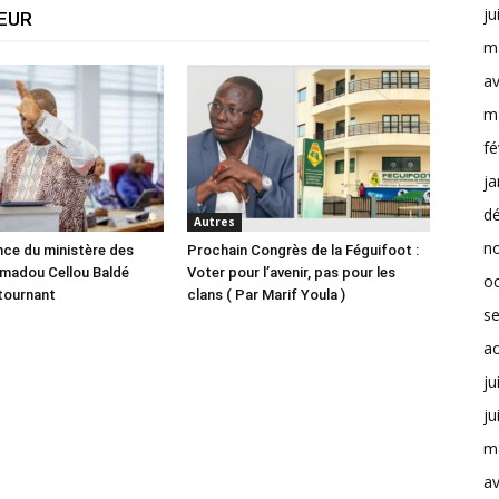
ju
TEUR
m
av
m
fé
ja
d
Autres
n
nce du ministère des
Prochain Congrès de la Féguifoot :
madou Cellou Baldé
Voter pour l’avenir, pas pour les
o
 tournant
clans ( Par Marif Youla )
s
a
ju
ju
m
av