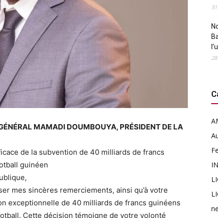
31
N
B
l’
28
C
A
 GÉNÉRAL MAMADI DOUMBOUYA, PRÉSIDENT DE LA
Au
F
icace de la subvention de 40 milliards de francs
otball guinéen
I
ublique,
L
ser mes sincères remerciements, ainsi qu’à votre
L
on exceptionnelle de 40 milliards de francs guinéens
n
otball. Cette décision témoigne de votre volonté