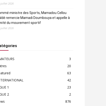
 juillet 2026
ommé ministre des Sports, Mamadou Cellou
aldé remercie Mamadi Doumbouya et appelle à
unité du mouvement sportif
 juillet 2026
atégories
MATEURS
3
tres
20
eatured
63
NTERNATIONAL
42
IGUE 1
23
IGUE 2
2
ews
876