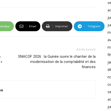
s
a
ju
ju
atsApp
Email
Imprimer
Telegram
m
av
m
Article suivant
fé
a
SNACOF 2026 : la Guinée ouvre le chantier de la
 »
modernisation de la comptabilité et des
ja
finances
d
n
o
on
s
a
ju