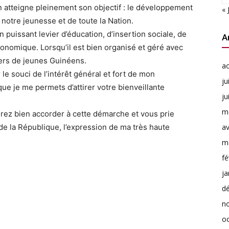
n atteigne pleinement son objectif : le développement
« 
 notre jeunesse et de toute la Nation.
un puissant levier d’éducation, d’insertion sociale, de
A
nomique. Lorsqu’il est bien organisé et géré avec
liers de jeunes Guinéens.
a
le souci de l’intérêt général et fort de mon
ju
ue je me permets d’attirer votre bienveillante
ju
m
drez bien accorder à cette démarche et vous prie
de la République, l’expression de ma très haute
av
m
fé
ja
d
n
o