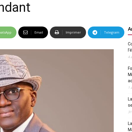
endant
A
atsApp
Email
Imprimer
Telegram
Co
l’
4 
Fo
Mi
a
1 
La
s
31
La
M