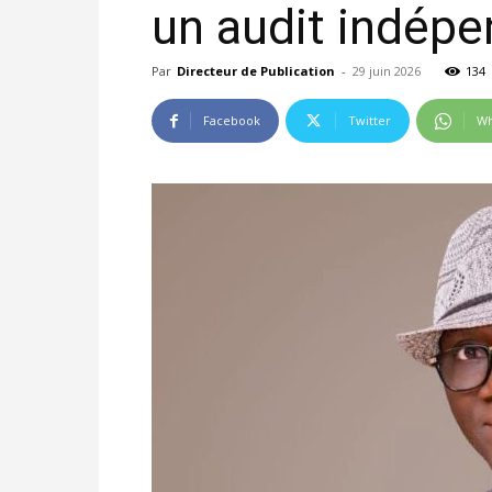
un audit indép
Par
Directeur de Publication
-
29 juin 2026
134
Facebook
Twitter
Wh