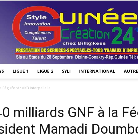
WS
LIGUE 1
LIGUE 2
SYLI
INTERNATIONAL
AUTRE
Stade28.net
Féguifoot : AKB interpelle le...
0 milliards GNF à la Fé
président Mamadi Doumb