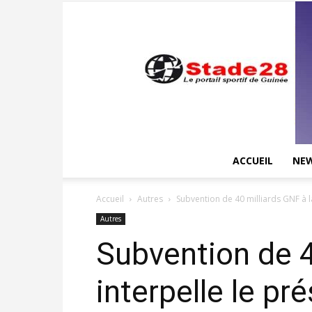
ACCUEIL
NE
Accueil
Autres
Subvention de 40 milliards GNF à la 
Autres
Subvention de 4
interpelle le 