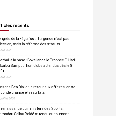
rticles récents
ngrès de la Féguifoot : l’urgence n’est pas
élection, mais la réforme des statuts
août 2026
otball à la base : Boké lance le Trophée El Hadj
kailou Sampou, huit clubs attendus dès le 8
oût
août 2026
nsana Béa Diallo : le retour aux affaires, entre
econde chance et résultats
 juillet 2026
 renaissance du ministère des Sports :
amadou Cellou Baldé attendu au tournant