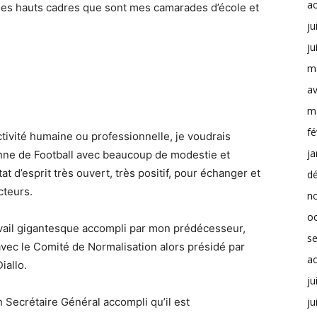
a
 des hauts cadres que sont mes camarades d’école et
ju
ju
m
av
,
m
fé
ctivité humaine ou professionnelle, je voudrais
ja
éenne de Football avec beaucoup de modestie et
at d’esprit très ouvert, très positif, pour échanger et
d
cteurs.
n
o
travail gigantesque accompli par mon prédécesseur,
s
avec le Comité de Normalisation alors présidé par
a
iallo.
ju
 Secrétaire Général accompli qu’il est
ju