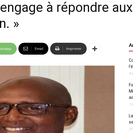
m’engage à répondre aux
n. »
A
atsApp
Email
Imprimer
Co
l’
4 
Fo
Mi
a
1 
La
s
31