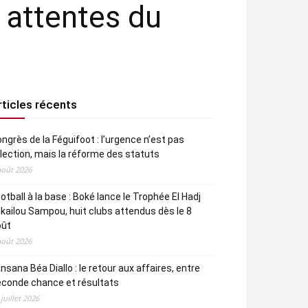
 attentes du
rticles récents
ngrès de la Féguifoot : l’urgence n’est pas
élection, mais la réforme des statuts
août 2026
otball à la base : Boké lance le Trophée El Hadj
kailou Sampou, huit clubs attendus dès le 8
oût
août 2026
nsana Béa Diallo : le retour aux affaires, entre
econde chance et résultats
 juillet 2026