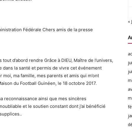
« 
nistration Fédérale Chers amis de la presse
A
a
s tout d’abord rendre Grâce à DIEU, Maître de l’univers,
ju
ie dans la santé et permis de vivre cet événement
ju
our moi, ma famille, mes parents et amis qui m’ont
m
aison du Football Guinéen, le 18 octobre 2017.
av
m
 ma reconnaissance ainsi que mes sincères
oubliable et le soutien constant dont j’ai bénéficié
fé
supplices..
ja
d