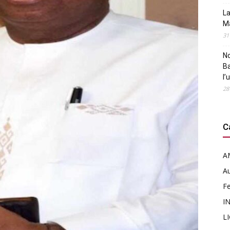
La
M
31
N
B
l’
28
C
A
Au
F
I
L