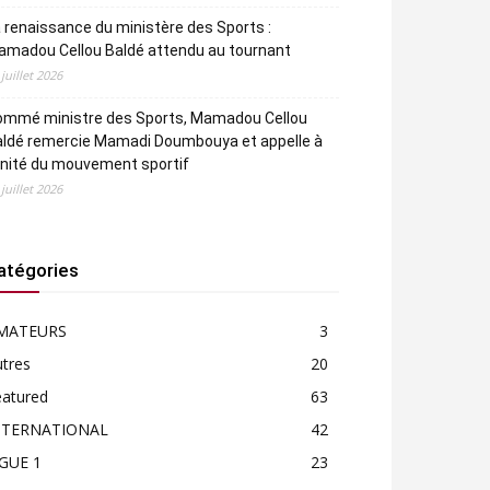
 renaissance du ministère des Sports :
amadou Cellou Baldé attendu au tournant
 juillet 2026
ommé ministre des Sports, Mamadou Cellou
aldé remercie Mamadi Doumbouya et appelle à
unité du mouvement sportif
 juillet 2026
atégories
MATEURS
3
tres
20
eatured
63
NTERNATIONAL
42
IGUE 1
23