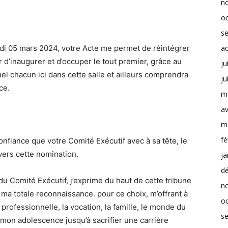
n
o
s
rdi 05 mars 2024, votre Acte me permet de réintégrer
a
ur d’inaugurer et d’occuper le tout premier, grâce au
ju
l chacun ici dans cette salle et ailleurs comprendra
ju
ce.
m
av
m
fé
nfiance que votre Comité Exécutif avec à sa tête, le
vers cette nomination.
ja
d
u Comité Exécutif, j’exprime du haut de cette tribune
n
ma totale reconnaissance. pour ce choix, m’offrant à
o
 professionnelle, la vocation, la famille, le monde du
s
is mon adolescence jusqu’à sacrifier une carrière