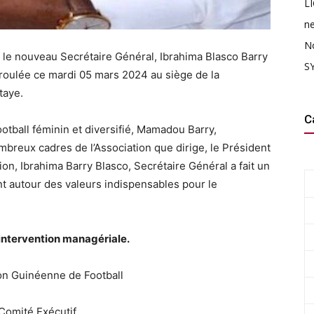
L
n
N
 le nouveau Secrétaire Général, Ibrahima Blasco Barry
SY
déroulée ce mardi 05 mars 2024 au siège de la
taye.
C
otball féminin et diversifié, Mamadou Barry,
breux cadres de l’Association que dirige, le Président
on, Ibrahima Barry Blasco, Secrétaire Général a fait un
 autour des valeurs indispensables pour le
 intervention managériale.
ion Guinéenne de Football
Comité Exécutif