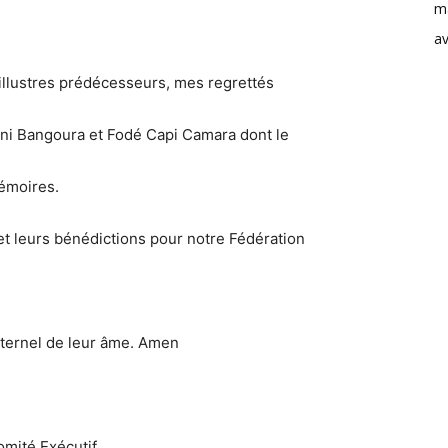
m
av
llustres prédécesseurs, mes regrettés
ini Bangoura et Fodé Capi Camara dont le
mémoires.
on et leurs bénédictions pour notre Fédération
éternel de leur âme. Amen
mité Exécutif