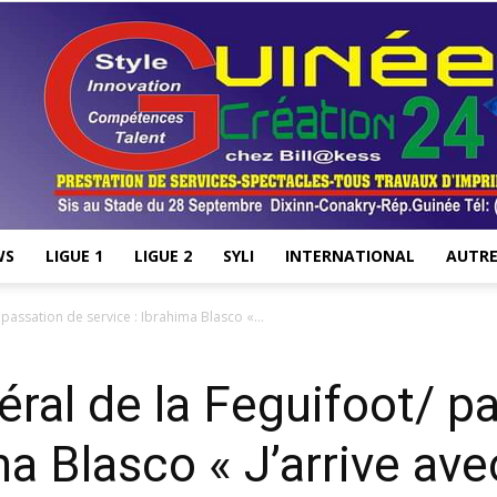
WS
LIGUE 1
LIGUE 2
SYLI
INTERNATIONAL
AUTRE
Stade28.net
 passation de service : Ibrahima Blasco «...
éral de la Feguifoot/ p
ma Blasco « J’arrive av