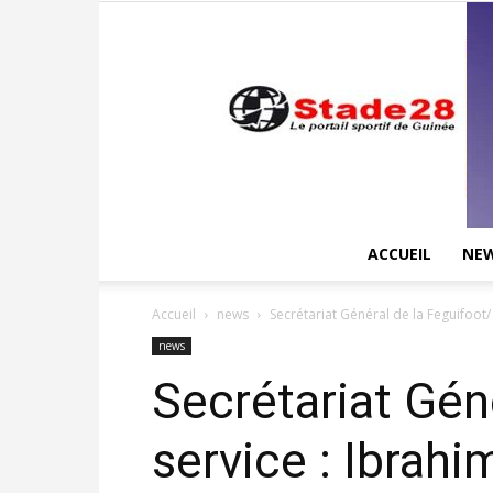
ACCUEIL
NE
Accueil
news
Secrétariat Général de la Feguifoot/
news
Secrétariat Gén
service : Ibrahi