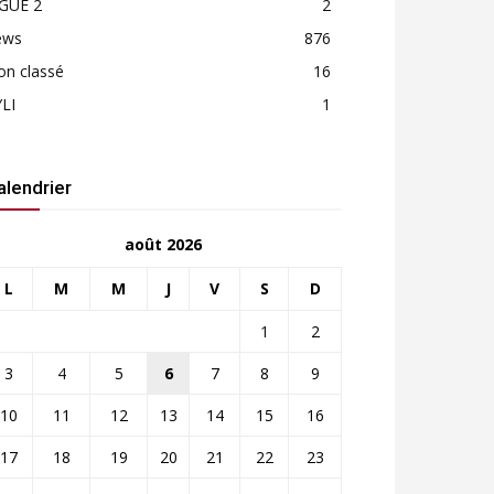
IGUE 2
2
ews
876
on classé
16
LI
1
alendrier
août 2026
L
M
M
J
V
S
D
1
2
3
4
5
6
7
8
9
10
11
12
13
14
15
16
17
18
19
20
21
22
23