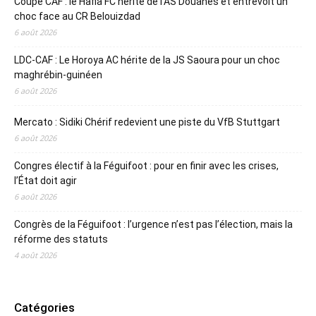
Coupe CAF : le Hafia FC hérite de l’AS Douanes et entrevoit un
choc face au CR Belouizdad
6 août 2026
LDC-CAF : Le Horoya AC hérite de la JS Saoura pour un choc
maghrébin-guinéen
6 août 2026
Mercato : Sidiki Chérif redevient une piste du VfB Stuttgart
6 août 2026
Congres électif à la Féguifoot : pour en finir avec les crises,
l’État doit agir
6 août 2026
Congrès de la Féguifoot : l’urgence n’est pas l’élection, mais la
réforme des statuts
4 août 2026
Catégories