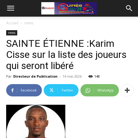
Accueil
news
news
SAINTE ÉTIENNE :Karim
Cisse sur la liste des joueurs
qui seront libéré
Par
Directeur de Publication
-
14 mai 2026
148
Facebook
Twitter
WhatsApp