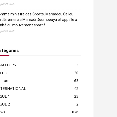
 juillet 2026
ommé ministre des Sports, Mamadou Cellou
aldé remercie Mamadi Doumbouya et appelle à
unité du mouvement sportif
 juillet 2026
atégories
MATEURS
3
tres
20
eatured
63
NTERNATIONAL
42
IGUE 1
23
IGUE 2
2
ews
876