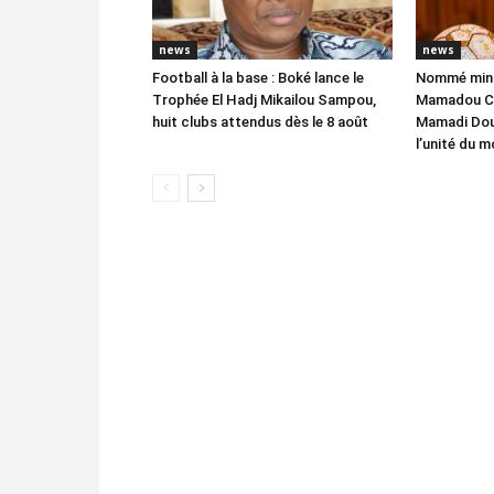
news
news
Football à la base : Boké lance le
Nommé mini
Trophée El Hadj Mikailou Sampou,
Mamadou Ce
huit clubs attendus dès le 8 août
Mamadi Dou
l’unité du 