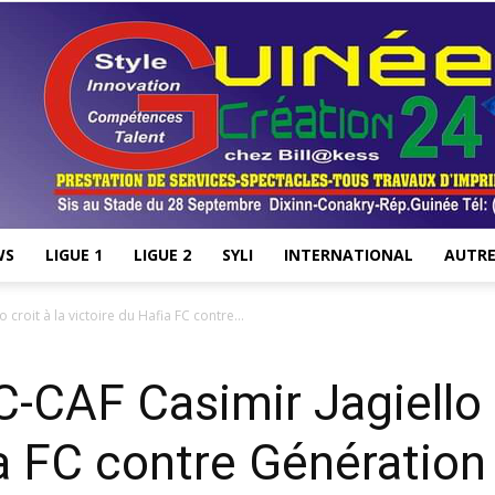
WS
LIGUE 1
LIGUE 2
SYLI
INTERNATIONAL
AUTRE
Stade28.net
 croit à la victoire du Hafia FC contre...
-CAF Casimir Jagiello c
ia FC contre Génération