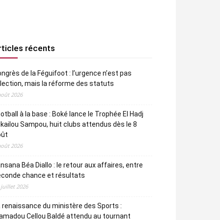
rticles récents
ngrès de la Féguifoot : l’urgence n’est pas
élection, mais la réforme des statuts
août 2026
otball à la base : Boké lance le Trophée El Hadj
kailou Sampou, huit clubs attendus dès le 8
oût
août 2026
nsana Béa Diallo : le retour aux affaires, entre
econde chance et résultats
 juillet 2026
 renaissance du ministère des Sports :
amadou Cellou Baldé attendu au tournant