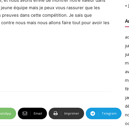
é, et nous avons envie de montrer notre valeur dans
« 
e jeune équipe mais je peux vous rassurer que les
s preuves dans cette compétition. Je sais que
A
ontre nous mais nous allons faire tout pour avoir les
a
ju
ju
m
av
m
fé
ja
d
atsApp
Email
Imprimer
Telegram
n
o