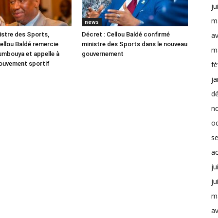
ju
m
news
stre des Sports,
Décret : Cellou Baldé confirmé
av
llou Baldé remercie
ministre des Sports dans le nouveau
m
mbouya et appelle à
gouvernement
mouvement sportif
fé
ja
d
n
o
s
a
ju
ju
m
av