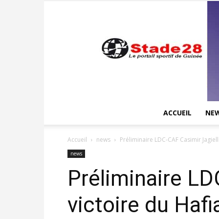
ACCUEIL
NE
Accueil
news
Préliminaire LDC-CAF Casimir Jagiello
news
Préliminaire LDC
victoire du Haf