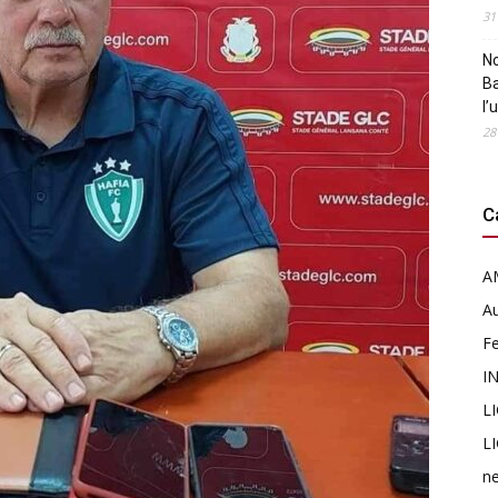
31
N
B
l’
28
C
A
Au
F
I
L
L
n