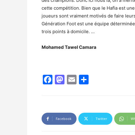
des champions. Donc ici nous là, on a mérit
cette compétition. Bien que le Hafia est un
joueurs sont vraiment motivés de faire leur
Génération Foot est une équipe déterminée c
trois points à domicile. …
Mohamed Tawel Camara
Facebook
Mastodon
Email
Partager
Facebook
Twitter
Wh