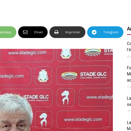
A
atsApp
Email
Imprimer
Telegram
Co
l’
4 
Fo
Mi
a
1 
La
s
31
La
M