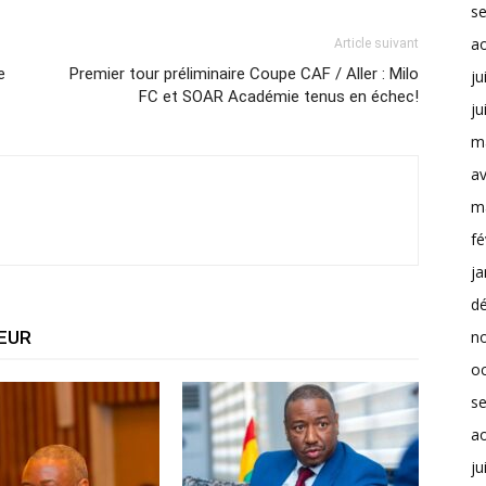
s
a
Article suivant
e
Premier tour préliminaire Coupe CAF / Aller : Milo
ju
FC et SOAR Académie tenus en échec!
ju
m
av
m
fé
ja
d
TEUR
n
o
s
a
ju