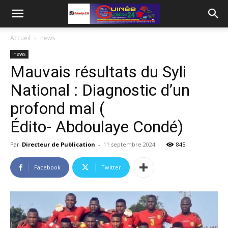
Accueil
news
news
Mauvais résultats du Syli
National : Diagnostic d’un
profond mal (
Édito- Abdoulaye Condé)
Par
Directeur de Publication
-
11 septembre 2024
845
Facebook
Twitter