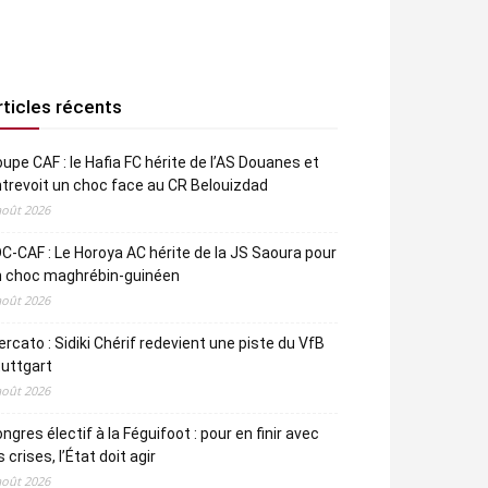
rticles récents
upe CAF : le Hafia FC hérite de l’AS Douanes et
trevoit un choc face au CR Belouizdad
août 2026
C-CAF : Le Horoya AC hérite de la JS Saoura pour
n choc maghrébin-guinéen
août 2026
rcato : Sidiki Chérif redevient une piste du VfB
uttgart
août 2026
ngres électif à la Féguifoot : pour en finir avec
s crises, l’État doit agir
août 2026