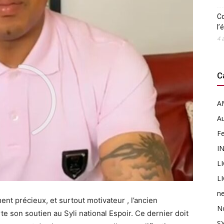
Co
l’
4 
C
A
Au
F
I
L
L
n
t précieux, et surtout motivateur , l’ancien
N
te son soutien au Syli national Espoir. Ce dernier doit
SY