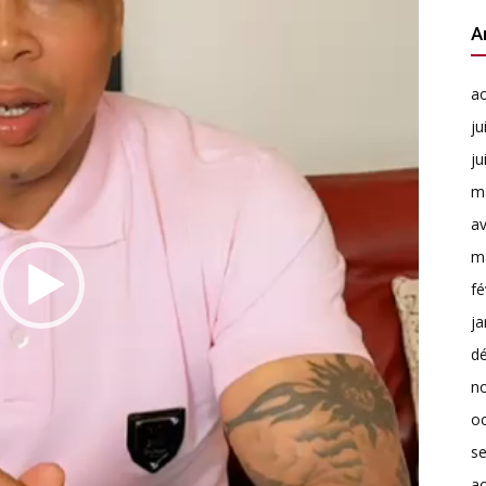
A
a
ju
ju
m
av
m
fé
ja
d
n
o
s
a