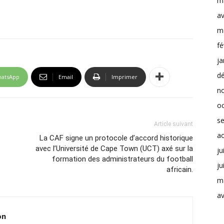
m
av
m
fé
ja
d
atsApp
Email
Imprimer
n
o
s
Article suivant
a
La CAF signe un protocole d’accord historique
avec l’Université de Cape Town (UCT) axé sur la
ju
formation des administrateurs du football
ju
africain.
m
av
on