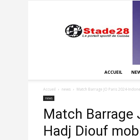
ACCUEIL
NE
Accueil
news
Match Barrage JO Paris 2024-Indones
news
Match Barrage J
Hadj Diouf mobi