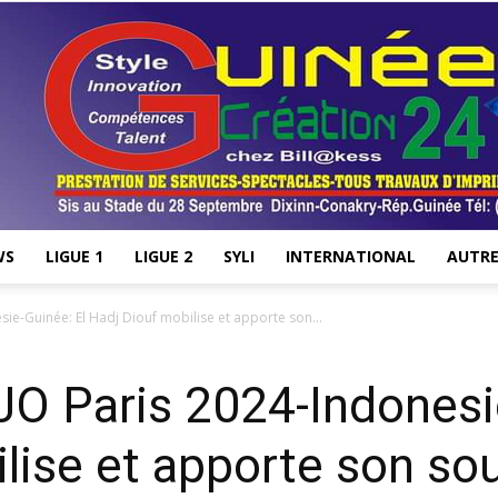
WS
LIGUE 1
LIGUE 2
SYLI
INTERNATIONAL
AUTRE
Stade28.net
ie-Guinée: El Hadj Diouf mobilise et apporte son...
O Paris 2024-Indonesi
lise et apporte son sou