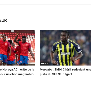
TEUR
news
e Horoya AC hérite de la
Mercato : Sidiki Chérif redevient une
pour un choc maghrébin-
piste du VfB Stuttgart