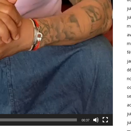
ju
ju
m
av
m
fé
ja
d
n
o
s
a
ju
00:37
ju