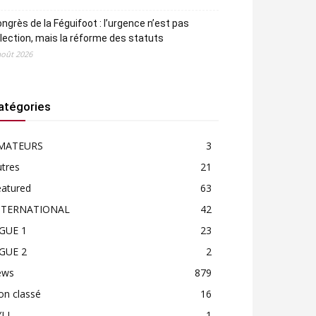
ngrès de la Féguifoot : l’urgence n’est pas
élection, mais la réforme des statuts
août 2026
atégories
MATEURS
3
tres
21
eatured
63
NTERNATIONAL
42
IGUE 1
23
IGUE 2
2
ews
879
on classé
16
LI
1