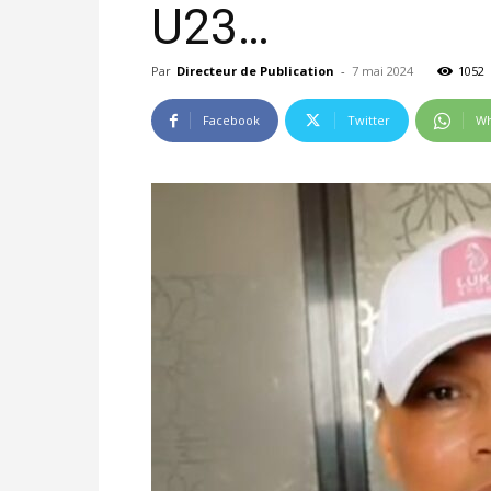
U23…
Par
Directeur de Publication
-
7 mai 2024
1052
Facebook
Twitter
Wh