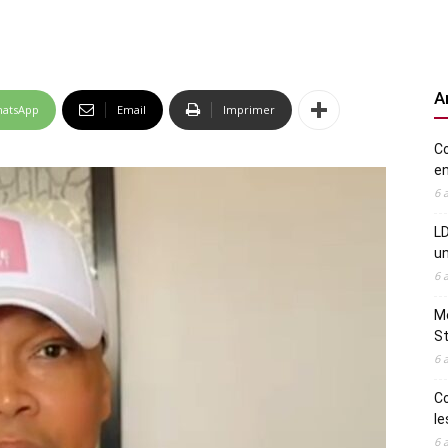
A
atsApp
Email
Imprimer
Co
en
6 
LD
u
6 
Me
St
6 
Co
le
6 