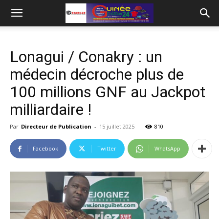
Lonagui / Conakry : un
médecin décroche plus de
100 millions GNF au Jackpot
milliardaire !
Par
Directeur de Publication
-
15 juillet 2025
810
Facebook
Twitter
WhatsApp