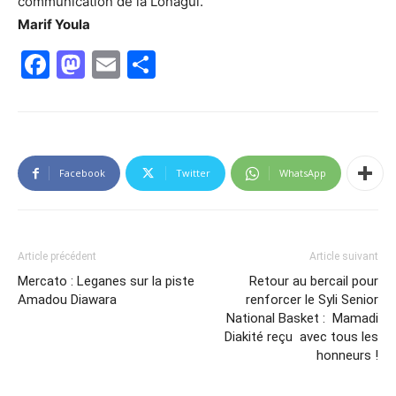
communication de la Lonagui.
Marif Youla
Facebook
Mastodon
Email
Partager
Facebook
Twitter
WhatsApp
Article précédent
Article suivant
Mercato : Leganes sur la piste
Retour au bercail pour
Amadou Diawara
renforcer le Syli Senior
National Basket : Mamadi
Diakité reçu avec tous les
honneurs !