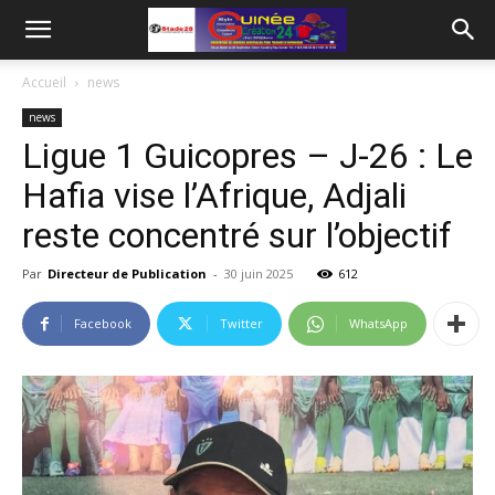
Accueil
news
news
Ligue 1 Guicopres – J-26 : Le
Hafia vise l’Afrique, Adjali
reste concentré sur l’objectif
Par
Directeur de Publication
-
30 juin 2025
612
Facebook
Twitter
WhatsApp