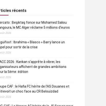
rticles récents
rcato : Beşiktaş fonce sur Mohamed Saliou
ngoura, le MC Alger réclame 5 millions d’euros
août 2026
guifoot : Ibrahima « Blasco » Barry lance un
pel pour sortir de la crise
août 2026
CC 2026 : Kankan s’apprête à vibrer, les
ganisateurs affichent de grandes ambitions
ur la 5ème édition
août 2026
upe CAF : le Hafia FC hérite de l’AS Douanes et
trevoit un choc face au CR Belouizdad
août 2026