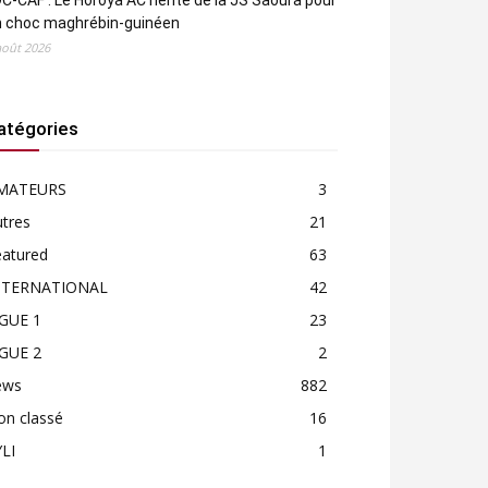
C-CAF : Le Horoya AC hérite de la JS Saoura pour
n choc maghrébin-guinéen
août 2026
atégories
MATEURS
3
tres
21
eatured
63
NTERNATIONAL
42
IGUE 1
23
IGUE 2
2
ews
882
on classé
16
LI
1