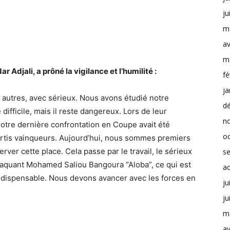
ju
m
av
m
r Adjali, a prôné la vigilance et l’humilité :
fé
ja
autres, avec sérieux. Nous avons étudié notre
d
difficile, mais il reste dangereux. Lors de leur
n
 Notre dernière confrontation en Coupe avait été
o
rtis vainqueurs. Aujourd’hui, nous sommes premiers
erver cette place. Cela passe par le travail, le sérieux
s
ttaquant Mohamed Saliou Bangoura “Aloba”, ce qui est
a
indispensable. Nous devons avancer avec les forces en
ju
ju
m
av