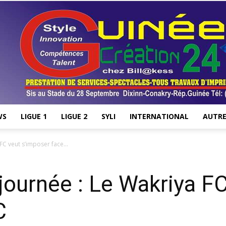
WS
LIGUE 1
LIGUE 2
SYLI
INTERNATIONAL
AUTRE
Stade28.net
FC veut s’imposer face...
journée : Le Wakriya F
C