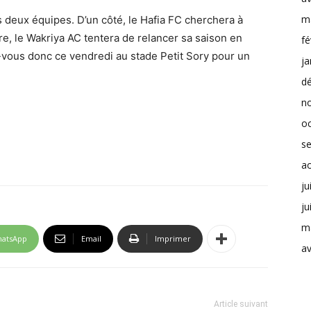
m
 deux équipes. D’un côté, le Hafia FC cherchera à
tre, le Wakriya AC tentera de relancer sa saison en
fé
vous donc ce vendredi au stade Petit Sory pour un
ja
d
n
o
s
a
ju
ju
m
atsApp
Email
Imprimer
av
Article suivant