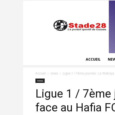
ACCUEIL
NE
Accueil
news
Ligue 1 / 7ème journée : Le Wakriya 
news
Ligue 1 / 7ème 
face au Hafia F