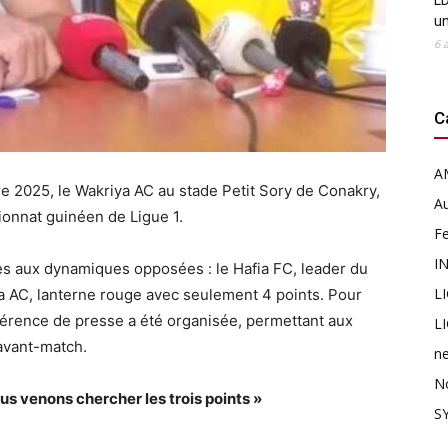
LD
u
6 
C
A
e 2025, le Wakriya AC au stade Petit Sory de Conakry,
Au
onnat guinéen de Ligue 1.
F
I
s aux dynamiques opposées : le Hafia FC, leader du
L
a AC, lanterne rouge avec seulement 4 points. Pour
érence de presse a été organisée, permettant aux
L
’avant-match.
n
N
 venons chercher les trois points »
SY