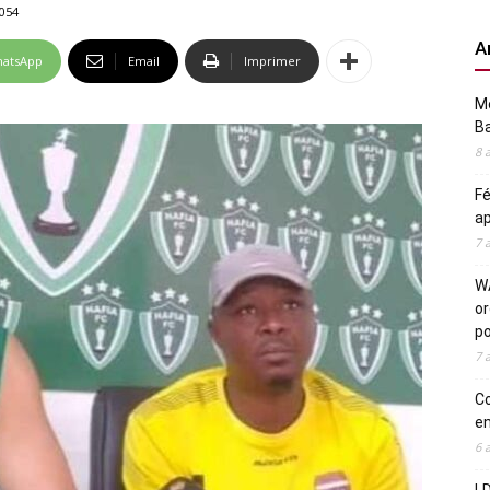
054
A
atsApp
Email
Imprimer
Me
Ba
8 
Fé
ap
7 
WA
or
po
7 
Co
en
6 