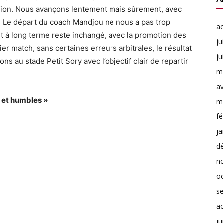
sion. Nous avançons lentement mais sûrement, avec
e. Le départ du coach Mandjou ne nous a pas trop
a
jet à long terme reste inchangé, avec la promotion des
ju
er match, sans certaines erreurs arbitrales, le résultat
ju
ons au stade Petit Sory avec l’objectif clair de repartir
m
av
x et humbles »
m
fé
ja
d
n
o
s
a
ju