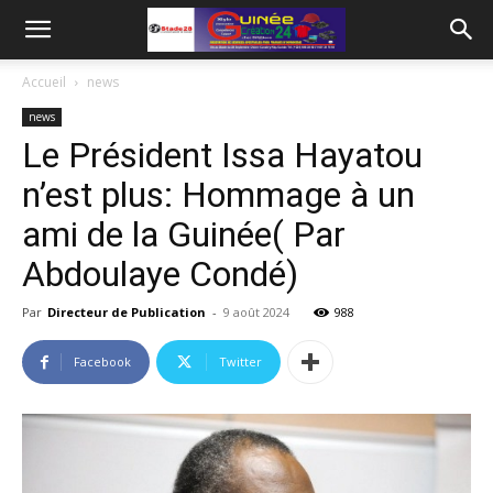
Accueil
news
news
Le Président Issa Hayatou
n’est plus: Hommage à un
ami de la Guinée( Par
Abdoulaye Condé)
Par
Directeur de Publication
-
9 août 2024
988
Facebook
Twitter