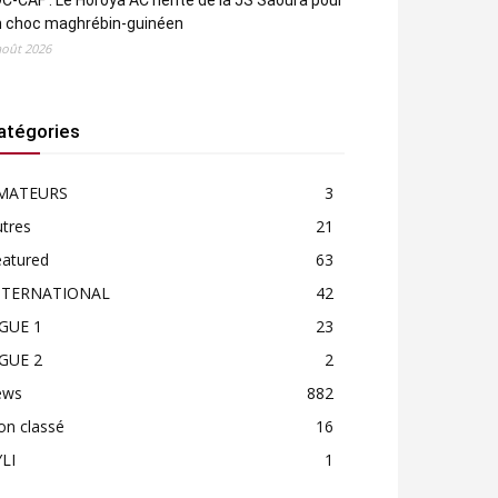
C-CAF : Le Horoya AC hérite de la JS Saoura pour
n choc maghrébin-guinéen
août 2026
atégories
MATEURS
3
tres
21
eatured
63
NTERNATIONAL
42
IGUE 1
23
IGUE 2
2
ews
882
on classé
16
LI
1