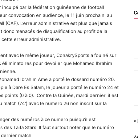
 inculpé par la fédération guinéenne de football
C
leur convocation en audience, le 11 juin prochain, au
ll (CAF). L’erreur administrative est plus que jamais
nt donc menacés de disqualification au profit de la
 cette erreur administrative.
ament avec le même joueur, ConakrySports a fouiné sur
ces élilminatoires pour devoiler que Mohamed Ibrahim
anienne.
, Mohamed Ibrahim Ame a porté le dossard numéro 20.
opie à Dare Es Salam, le joueur a porté le numéro 24 et
es points (0 à 0). Contre la Guinée, mardi dernier, il est
au match (74′) avec le numero 26 non inscrit sur la
hanger des numéros à ce numero puisqu’il est
« 
 des Taifa Stars. Il faut surtout noter que le numéro
e dernier match.
A