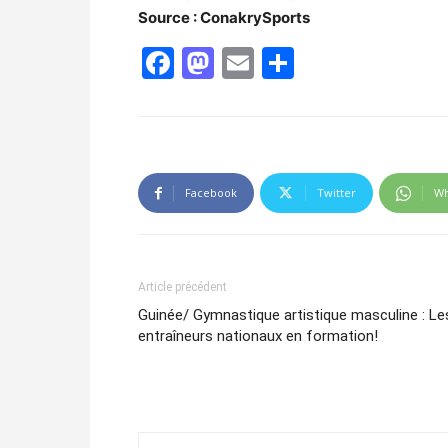
Source : ConakrySports
Facebook
Mastodon
Email
Partager
Facebook
Twitter
Wh
Article précédent
Guinée/ Gymnastique artistique masculine : Le
entraîneurs nationaux en formation!