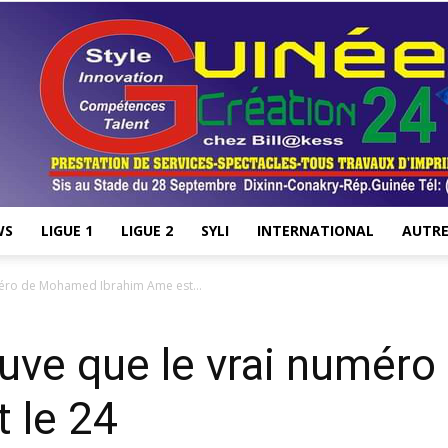
WS
LIGUE 1
LIGUE 2
SYLI
INTERNATIONAL
AUTRE
Stade28.net
méro de Mohamed Ibrahim Ame est...
ouve que le vrai numé
 le 24