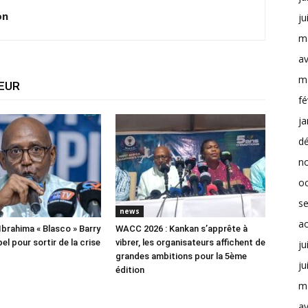
on
ju
m
av
m
TEUR
fé
ja
d
n
o
s
news
a
Ibrahima « Blasco » Barry
WACC 2026 : Kankan s’apprête à
el pour sortir de la crise
vibrer, les organisateurs affichent de
ju
grandes ambitions pour la 5ème
ju
édition
m
av