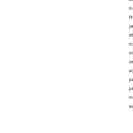
m
fé
ja
d
n
o
s
a
ju
ju
m
av