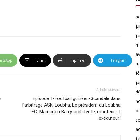
a
ju
ju
m
av
atsApp
Email
Imprimer
Telegram
m
fé
ja
Article suivant
d
s
Episode 1-Football guinéen-Scandale dans
n
l’arbitrage ASK-Loubha: Le président du Loubha
o
FC, Mamadou Barry, architecte, monteur et
exécuteur!
s
a
ju