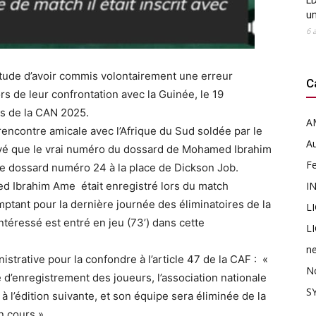
LD
u
6 
titude d’avoir commis volontairement une erreur
C
s de leur confrontation avec la Guinée, le 19
es de la CAN 2025.
A
rencontre amicale avec l’Afrique du Sud soldée par le
Au
ouvé que le vrai numéro du dossard de Mohamed Ibrahim
F
c le dossard numéro 24 à la place de Dickson Job.
 Ibrahim Ame était enregistré lors du match
I
tant pour la dernière journée des éliminatoires de la
L
ntéressé est entré en jeu (73’) dans cette
L
n
istrative pour la confondre à l’article 47 de la CAF : «
N
 d’enregistrement des joueurs, l’association nationale
SY
 l’édition suivante, et son équipe sera éliminée de la
n cours »