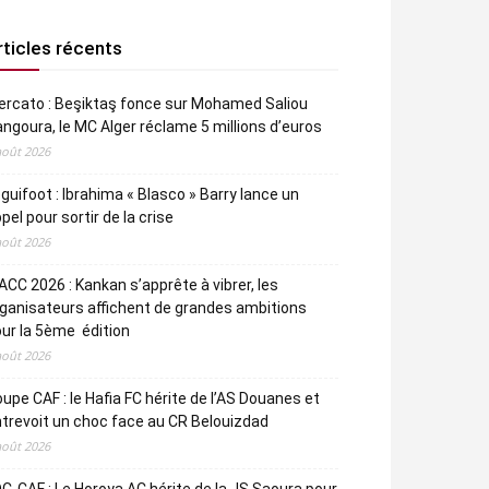
rticles récents
rcato : Beşiktaş fonce sur Mohamed Saliou
ngoura, le MC Alger réclame 5 millions d’euros
août 2026
guifoot : Ibrahima « Blasco » Barry lance un
pel pour sortir de la crise
août 2026
CC 2026 : Kankan s’apprête à vibrer, les
ganisateurs affichent de grandes ambitions
ur la 5ème édition
août 2026
upe CAF : le Hafia FC hérite de l’AS Douanes et
trevoit un choc face au CR Belouizdad
août 2026