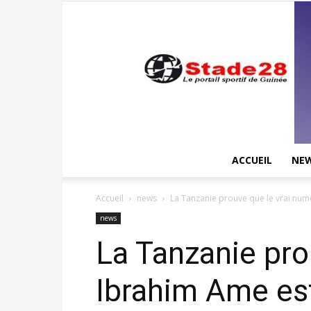
ACCUEIL
NE
Accueil
news
La Tanzanie prouve que le vrai nu
news
La Tanzanie pr
Ibrahim Ame est