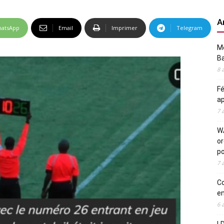
A
atsApp
Email
Imprimer
Telegram
Me
Ba
8 
Fé
ap
7 
WA
or
po
7 
Co
en
6 