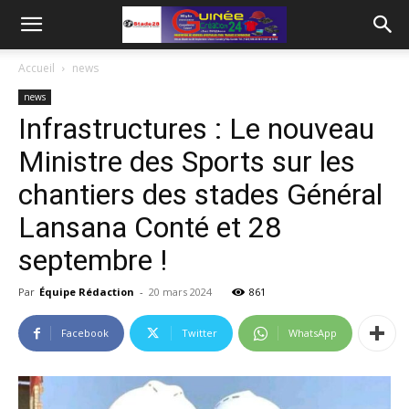
Accueil
news
news
Infrastructures : Le nouveau
Ministre des Sports sur les
chantiers des stades Général
Lansana Conté et 28
septembre !
Par
Équipe Rédaction
-
20 mars 2024
861
Facebook
Twitter
WhatsApp