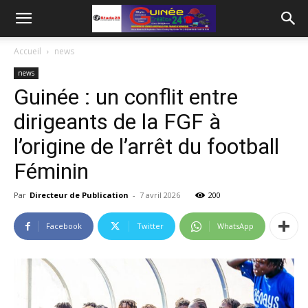
Accueil
news
news
Guinée : un conflit entre
dirigeants de la FGF à
l’origine de l’arrêt du football
Féminin
Par
Directeur de Publication
-
7 avril 2026
200
Facebook
Twitter
WhatsApp