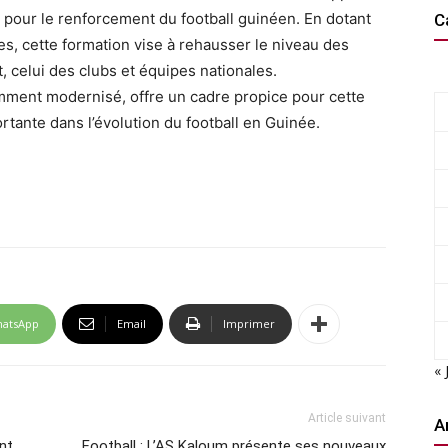
l pour le renforcement du football guinéen. En dotant
C
es, cette formation vise à rehausser le niveau des
t, celui des clubs et équipes nationales.
mment modernisé, offre un cadre propice pour cette
tante dans l’évolution du football en Guinée.
atsApp
Email
Imprimer
« 
Article suivant
A
nt
Football : L’AS Kaloum présente ses nouveaux