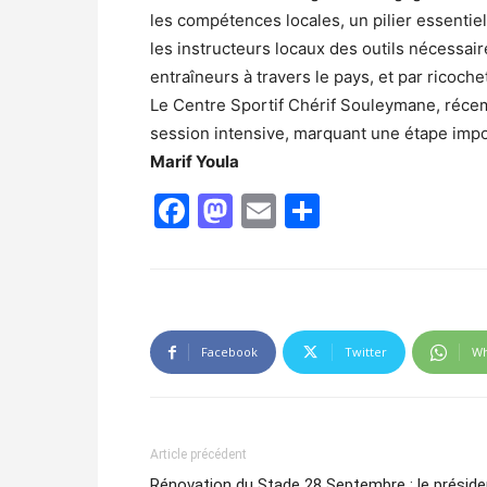
les compétences locales, un pilier essentie
les instructeurs locaux des outils nécessair
entraîneurs à travers le pays, et par ricoche
Le Centre Sportif Chérif Souleymane, réce
session intensive, marquant une étape impor
Marif Youla
Facebook
Mastodon
Email
Partager
Facebook
Twitter
Wh
Article précédent
Rénovation du Stade 28 Septembre : le préside