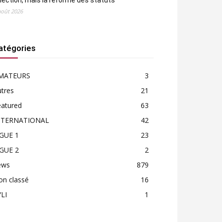
élection, mais la réforme des statuts
août 2026
atégories
MATEURS
3
tres
21
eatured
63
NTERNATIONAL
42
IGUE 1
23
IGUE 2
2
ews
879
on classé
16
LI
1