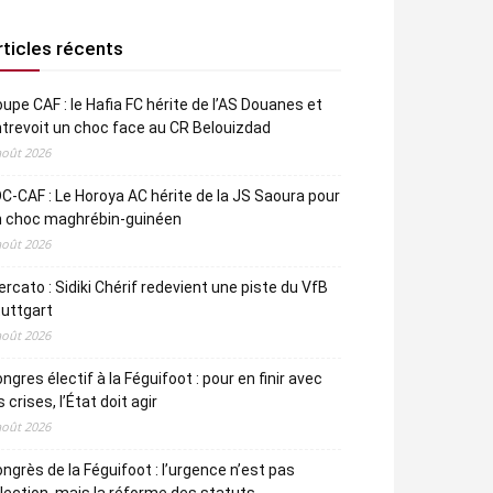
rticles récents
upe CAF : le Hafia FC hérite de l’AS Douanes et
trevoit un choc face au CR Belouizdad
août 2026
C-CAF : Le Horoya AC hérite de la JS Saoura pour
n choc maghrébin-guinéen
août 2026
rcato : Sidiki Chérif redevient une piste du VfB
uttgart
août 2026
ngres électif à la Féguifoot : pour en finir avec
s crises, l’État doit agir
août 2026
ngrès de la Féguifoot : l’urgence n’est pas