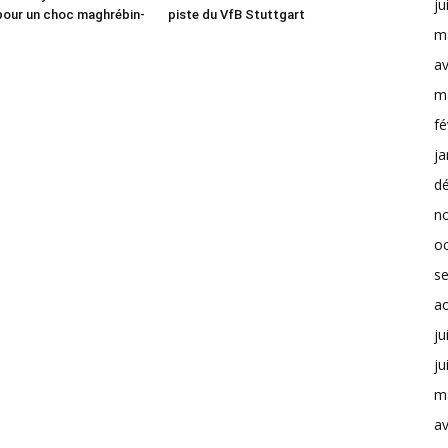
ju
pour un choc maghrébin-
piste du VfB Stuttgart
m
av
m
fé
ja
d
n
o
s
a
ju
ju
m
av