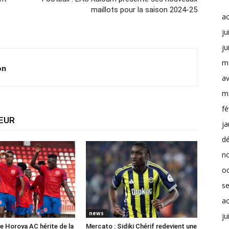
maillots pour la saison 2024-25
a
ju
ju
m
on
av
m
fé
TEUR
ja
d
n
o
s
a
news
ju
e Horoya AC hérite de la
Mercato : Sidiki Chérif redevient une