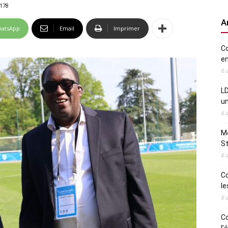
178
A
atsApp
Email
Imprimer
Co
en
6 
LD
u
6 
Me
St
6 
Co
le
6 
Co