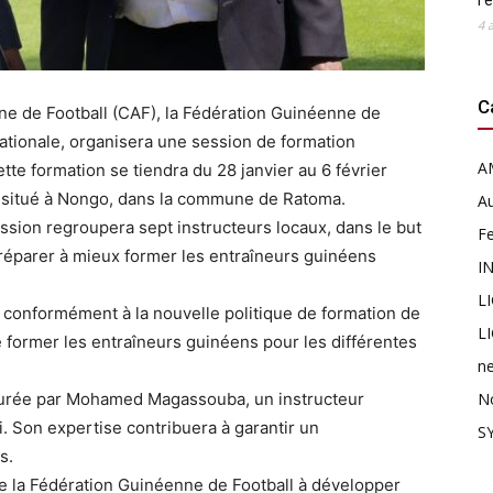
l’
4 
C
ine de Football (CAF), la Fédération Guinéenne de
Nationale, organisera une session de formation
A
te formation se tiendra du 28 janvier au 6 février
 situé à Nongo, dans la commune de Ratoma.
Au
ession regroupera sept instructeurs locaux, dans le but
F
réparer à mieux former les entraîneurs guinéens
I
L
ux conformément à la nouvelle politique de formation de
L
e former les entraîneurs guinéens pour les différentes
n
ssurée par Mohamed Magassouba, un instructeur
N
 Son expertise contribuera à garantir un
SY
s.
de la Fédération Guinéenne de Football à développer