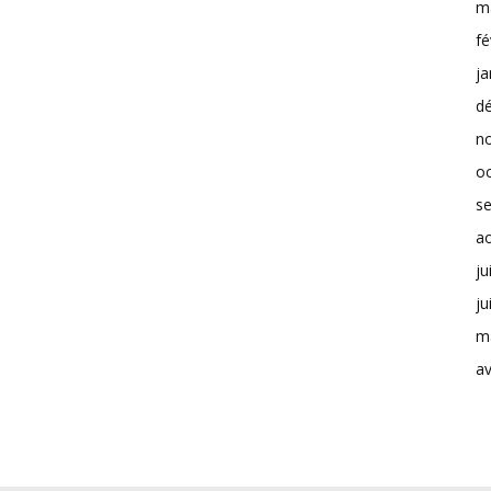
m
fé
ja
d
n
o
s
a
ju
ju
m
av