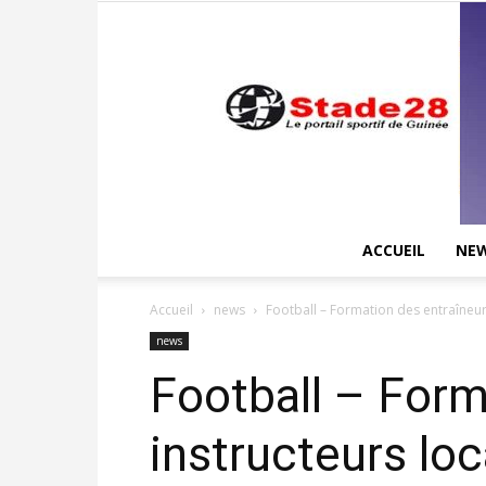
ACCUEIL
NE
Accueil
news
Football – Formation des entraîneurs 
news
Football – Form
instructeurs loc