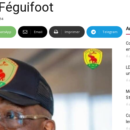
 Féguifoot
14
A
atsApp
Email
Imprimer
Telegram
Co
en
6 
LD
u
6 
Me
St
6 
Co
le
6 