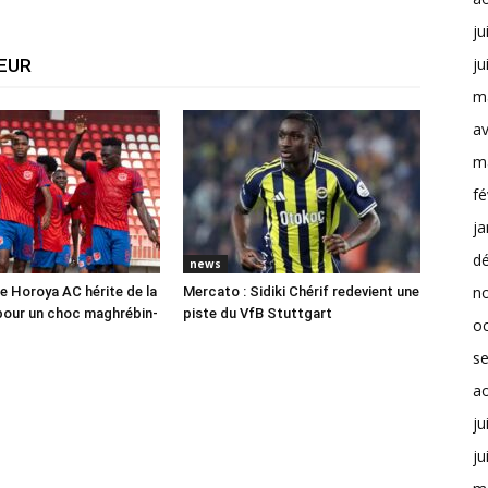
ju
ju
TEUR
m
av
m
fé
ja
d
news
n
e Horoya AC hérite de la
Mercato : Sidiki Chérif redevient une
pour un choc maghrébin-
piste du VfB Stuttgart
o
s
a
ju
ju