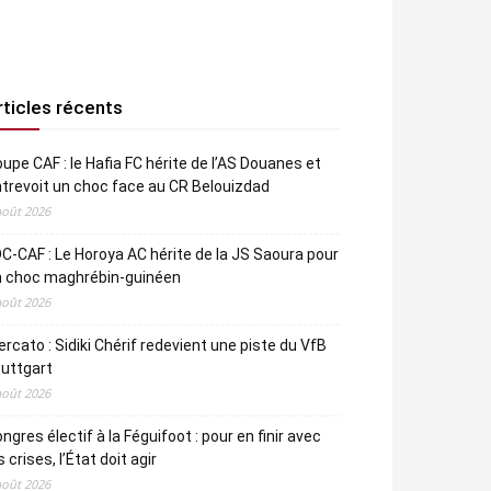
rticles récents
upe CAF : le Hafia FC hérite de l’AS Douanes et
trevoit un choc face au CR Belouizdad
août 2026
C-CAF : Le Horoya AC hérite de la JS Saoura pour
n choc maghrébin-guinéen
août 2026
rcato : Sidiki Chérif redevient une piste du VfB
uttgart
août 2026
ngres électif à la Féguifoot : pour en finir avec
s crises, l’État doit agir
août 2026