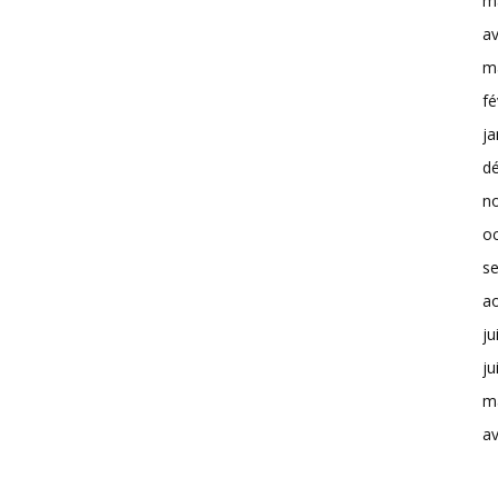
m
av
m
fé
ja
d
n
o
s
a
ju
ju
m
av