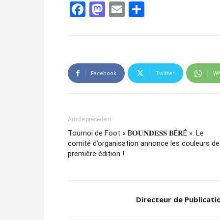
Facebook
Mastodon
Email
Partager
Facebook
Twitter
Wh
Article précédent
Tournoi de Foot « B𝐎𝐔𝐍𝐃𝐄𝐒𝐒 𝐁É𝐑É »: Le
comité d’organisation annonce les couleurs de
première édition !
Directeur de Publicati