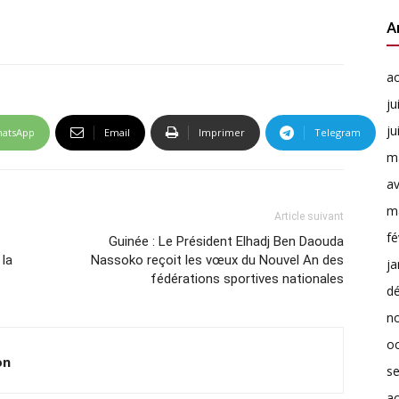
A
a
ju
ju
atsApp
Email
Imprimer
Telegram
m
av
m
Article suivant
fé
Guinée : Le Président Elhadj Ben Daouda
 la
Nassoko reçoit les vœux du Nouvel An des
ja
fédérations sportives nationales
d
n
o
on
s
a