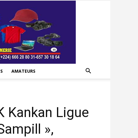
S
AMATEURS
K Kankan Ligue
ampill »,