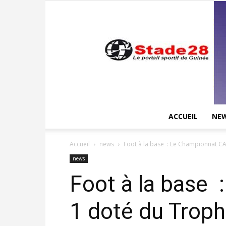
ACCUEIL
NE
Accueil
news
Foot à la base : Le Championnat CAF
news
Foot à la base
1 doté du Troph