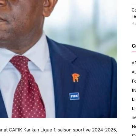
Co
l’
4 
C
A
Au
F
I
L
L
n
N
nnat CAFIK Kankan Ligue 1, saison sportive 2024-2025,
SY