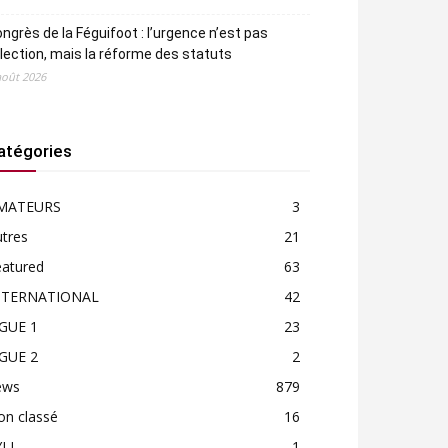
ngrès de la Féguifoot : l’urgence n’est pas
élection, mais la réforme des statuts
août 2026
atégories
MATEURS
3
tres
21
eatured
63
NTERNATIONAL
42
IGUE 1
23
IGUE 2
2
ews
879
on classé
16
LI
1