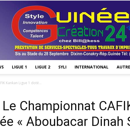
WS
LIGUE 1
LIGUE 2
SYLI
INTERNATIONAL
AUTRE
Stade28.net
IK Kankan Ligue 1 doté...
 : Le Championnat CAFI
ée « Aboubacar Dinah S