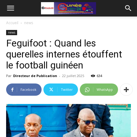
Accueil
news
news
Feguifoot : Quand les
querelles internes étouffent
le football guinéen
Par
Directeur de Publication
-
22 juillet 2025
634
Facebook
Twitter
WhatsApp