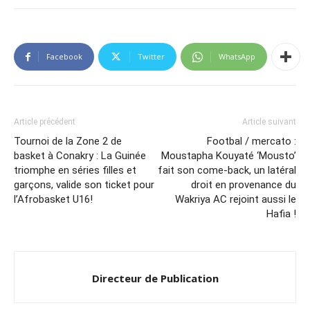
Facebook
Twitter
WhatsApp
Article précédent
Article suivant
Tournoi de la Zone 2 de
Footbal / mercato :
basket à Conakry : La Guinée
Moustapha Kouyaté ‘Mousto’
triomphe en séries filles et
fait son come-back, un latéral
garçons, valide son ticket pour
droit en provenance du
l’Afrobasket U16!
Wakriya AC rejoint aussi le
Hafia !
Directeur de Publication