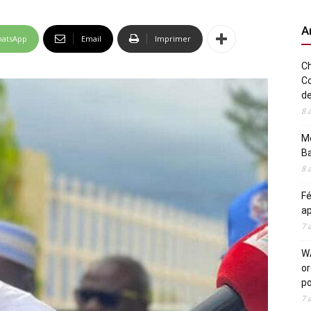
A
atsApp
Email
Imprimer
Ch
Co
de
8 
Me
Ba
8 
Fé
ap
7 
WA
or
po
7 