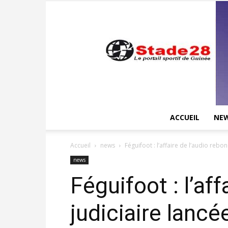
ACCUEIL
NE
Accueil
news
Féguifoot : l’affaire de l’audio rebond
news
Féguifoot : l’aff
judiciaire lancé