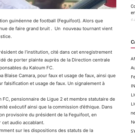
Co
en
6 
tion guinéenne de football (Feguifoot). Alors que
inue de faire grand bruit . Un nouveau tournant vient
stice.
C
sident de l’institution, cité dans cet enregistrement
A
cidé de porter plainte auprès de la Direction centrale
esponsables du Kaloum FC.
Au
a Blaise Camara, pour faux et usage de faux, ainsi que
F
r falsification et usage de faux. Un signalement à
I
L
oum FC, pensionnaire de Ligue 2 et membre statutaire de
L
comité exécutif ainsi que la commission d’éthique. Dans
n
n provisoire du président de la Feguifoot, en
N
 cet audio accablant.
ment sur les dispositions des statuts de la
SY