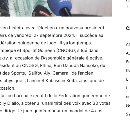
l’
4 
son histoire avec l’élection d’un nouveau président.
C
 pairs ce vendredi 27 septembre 2024. Il succède au
dération guinéenne de judo , il ya longtemps. .
A
Olympique et Sportif Guinéen (CNOSG), situé dans
Au
ry, à l’occasion de l’Assemblée générale élective.
F
président du CNOSG, Elhadj Ben Daouda Nansoko, du
I
 des Sports, Salifou Aly Camara , de l’ancien
L
és physiques, Lancinet Kabassan Keita, ainsi que de
L
ccasion.
élus au bureau exécutif de la Fédération guinéenne de
n
ily Diallo, a obtenu l’unanimité des voix avec 30 votes
N
 de diriger le judo guinéen pour un mandat de 4 ans
SY