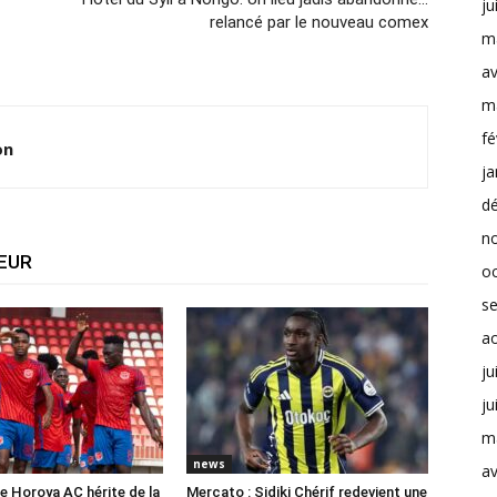
ju
relancé par le nouveau comex
m
av
m
fé
on
ja
d
n
TEUR
o
s
a
ju
ju
m
news
av
e Horoya AC hérite de la
Mercato : Sidiki Chérif redevient une