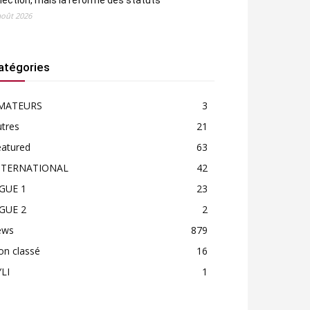
élection, mais la réforme des statuts
août 2026
atégories
MATEURS
3
tres
21
eatured
63
NTERNATIONAL
42
IGUE 1
23
IGUE 2
2
ews
879
on classé
16
LI
1