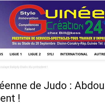
WS
LIGUE 1
LIGUE 2
SYLI
INTERNATIONAL
AUTRE
Stade28.net
laye Balipily Diallo élu président !
éenne de Judo : Abdoul
ent !