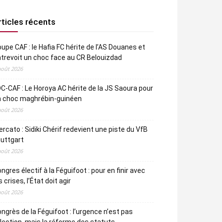
rticles récents
upe CAF : le Hafia FC hérite de l’AS Douanes et
trevoit un choc face au CR Belouizdad
août 2026
C-CAF : Le Horoya AC hérite de la JS Saoura pour
n choc maghrébin-guinéen
août 2026
rcato : Sidiki Chérif redevient une piste du VfB
uttgart
août 2026
ngres électif à la Féguifoot : pour en finir avec
s crises, l’État doit agir
août 2026
ngrès de la Féguifoot : l’urgence n’est pas