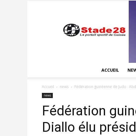
ACCUEIL
NE
Accueil
news
Fédération guinéenne de Judo : Abdou
news
Fédération guin
Diallo élu présid