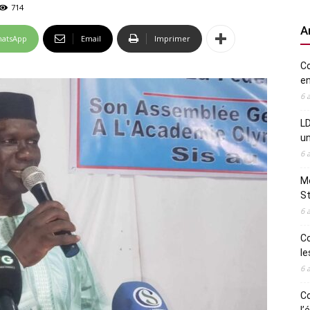
714
A
atsApp
Email
Imprimer
Co
en
6 
LD
u
6 
Me
St
6 
Co
le
6 
Co