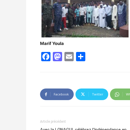
Marif Youla
Facebook
Mastodon
Email
Partager
Facebook
Twitter
Wh
Article précédent
Avec la LONAGUI, célébrez l’Indépendance en