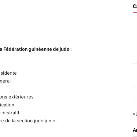
C
a Fédération guinéenne de judo :
ésidente
néral
ons extérieures
ication
nistratif
« 
e de la section judo junior
A