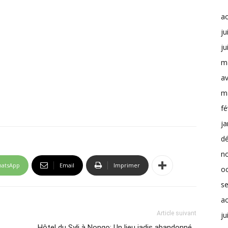
a
ju
ju
m
av
m
fé
ja
d
n
atsApp
Email
Imprimer
o
s
a
Article suivant
ju
Hôtel du Syli à Nongo: Un lieu jadis abandonné…