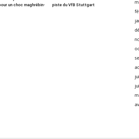
m
pour un choc maghrébin-
piste du VfB Stuttgart
fé
ja
d
n
o
s
a
ju
ju
m
av