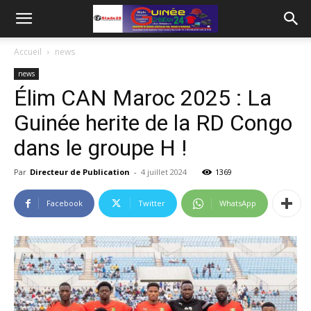
Accueil
news
news
Élim CAN Maroc 2025 : La
Guinée herite de la RD Congo
dans le groupe H !
Par
Directeur de Publication
-
4 juillet 2024
1369
Facebook
Twitter
WhatsApp