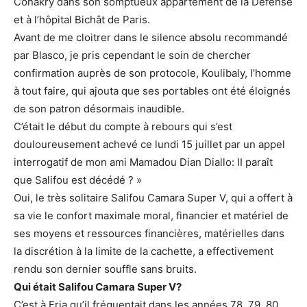
Conakry dans son somptueux appartement de la Défense
et à l’hôpital Bichât de Paris.
Avant de me cloitrer dans le silence absolu recommandé
par Blasco, je pris cependant le soin de chercher
confirmation auprès de son protocole, Koulibaly, l’homme
à tout faire, qui ajouta que ses portables ont été éloignés
de son patron désormais inaudible.
C’était le début du compte à rebours qui s’est
douloureusement achevé ce lundi 15 juillet par un appel
interrogatif de mon ami Mamadou Dian Diallo: II paraît
que Salifou est décédé ? »
Oui, le très solitaire Salifou Camara Super V, qui a offert à
sa vie le confort maximale moral, financier et matériel de
ses moyens et ressources financières, matérielles dans
la discrétion à la limite de la cachette, a effectivement
rendu son dernier souffle sans bruits.
Qui était Salifou Camara Super V?
C’est à Fria qu’il fréquentait dans les années 78, 79, 80