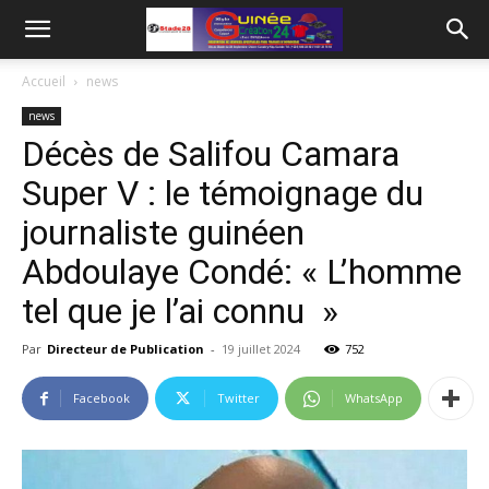
Accueil
news
news
Décès de Salifou Camara
Super V : le témoignage du
journaliste guinéen
Abdoulaye Condé: « L’homme
tel que je l’ai connu »
Par
Directeur de Publication
-
19 juillet 2024
752
Facebook
Twitter
WhatsApp