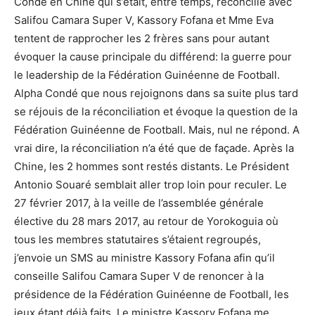
Condé en Chine qui s’était, entre temps, réconcilié avec
Salifou Camara Super V, Kassory Fofana et Mme Eva
tentent de rapprocher les 2 frères sans pour autant
évoquer la cause principale du différend: la guerre pour
le leadership de la Fédération Guinéenne de Football.
Alpha Condé que nous rejoignons dans sa suite plus tard
se réjouis de la réconciliation et évoque la question de la
Fédération Guinéenne de Football. Mais, nul ne répond. A
vrai dire, la réconciliation n’a été que de façade. Après la
Chine, les 2 hommes sont restés distants. Le Président
Antonio Souaré semblait aller trop loin pour reculer. Le
27 février 2017, à la veille de l’assemblée générale
élective du 28 mars 2017, au retour de Yorokoguia où
tous les membres statutaires s’étaient regroupés,
j’envoie un SMS au ministre Kassory Fofana afin qu’il
conseille Salifou Camara Super V de renoncer à la
présidence de la Fédération Guinéenne de Football, les
jeux étant déjà faits. Le ministre Kassory Fofana me