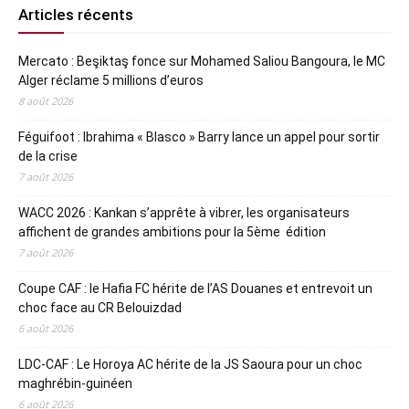
Articles récents
Mercato : Beşiktaş fonce sur Mohamed Saliou Bangoura, le MC
Alger réclame 5 millions d’euros
8 août 2026
Féguifoot : Ibrahima « Blasco » Barry lance un appel pour sortir
de la crise
7 août 2026
WACC 2026 : Kankan s’apprête à vibrer, les organisateurs
affichent de grandes ambitions pour la 5ème édition
7 août 2026
Coupe CAF : le Hafia FC hérite de l’AS Douanes et entrevoit un
choc face au CR Belouizdad
6 août 2026
LDC-CAF : Le Horoya AC hérite de la JS Saoura pour un choc
maghrébin-guinéen
6 août 2026