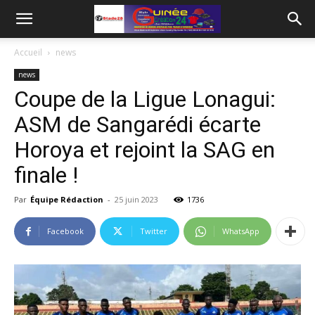
Accueil
news
news
Coupe de la Ligue Lonagui:
ASM de Sangarédi écarte
Horoya et rejoint la SAG en
finale !
Par
Équipe Rédaction
-
25 juin 2023
1736
Facebook
Twitter
WhatsApp