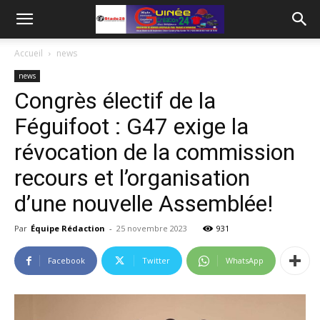
Accueil
news
news
Congrès électif de la
Féguifoot : G47 exige la
révocation de la commission
recours et l’organisation
d’une nouvelle Assemblée!
Par
Équipe Rédaction
-
25 novembre 2023
931
Facebook
Twitter
WhatsApp