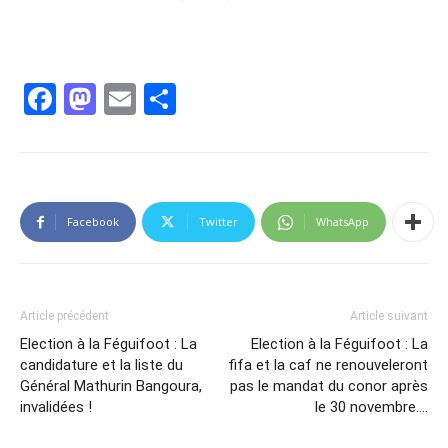
Facebook
Mastodon
Email
Partager
Facebook
Twitter
WhatsApp
Article précédent
Article suivant
Election à la Féguifoot : La
Election à la Féguifoot : La
candidature et la liste du
fifa et la caf ne renouveleront
Général Mathurin Bangoura,
pas le mandat du conor après
invalidées !
le 30 novembre….