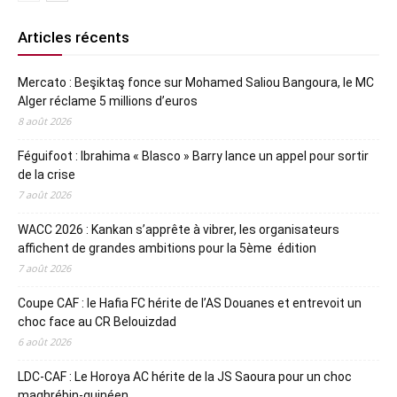
Articles récents
Mercato : Beşiktaş fonce sur Mohamed Saliou Bangoura, le MC
Alger réclame 5 millions d’euros
8 août 2026
Féguifoot : Ibrahima « Blasco » Barry lance un appel pour sortir
de la crise
7 août 2026
WACC 2026 : Kankan s’apprête à vibrer, les organisateurs
affichent de grandes ambitions pour la 5ème édition
7 août 2026
Coupe CAF : le Hafia FC hérite de l’AS Douanes et entrevoit un
choc face au CR Belouizdad
6 août 2026
LDC-CAF : Le Horoya AC hérite de la JS Saoura pour un choc
maghrébin-guinéen