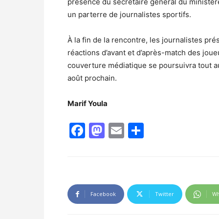
présence du secrétaire général du ministèr
un parterre de journalistes sportifs.
À la fin de la rencontre, les journalistes pré
réactions d’avant et d’après-match des joue
couverture médiatique se poursuivra tout au
août prochain.
Marif Youla
Facebook
Mastodon
Email
Partager
Facebook
Twitter
Wh