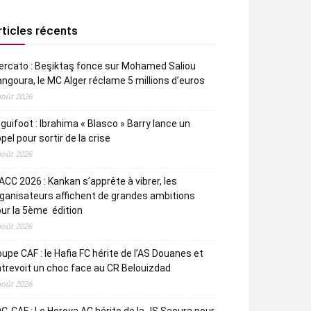
rticles récents
rcato : Beşiktaş fonce sur Mohamed Saliou
ngoura, le MC Alger réclame 5 millions d’euros
août 2026
guifoot : Ibrahima « Blasco » Barry lance un
pel pour sortir de la crise
août 2026
CC 2026 : Kankan s’apprête à vibrer, les
ganisateurs affichent de grandes ambitions
ur la 5ème édition
août 2026
upe CAF : le Hafia FC hérite de l’AS Douanes et
trevoit un choc face au CR Belouizdad
août 2026