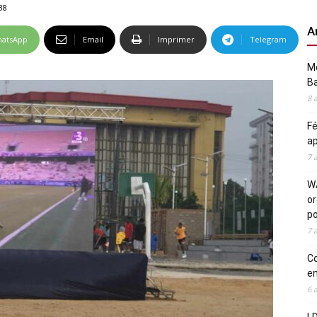
38
A
atsApp
Email
Imprimer
Telegram
Me
Ba
8 
Fé
ap
7 
WA
or
po
7 
Co
en
6 