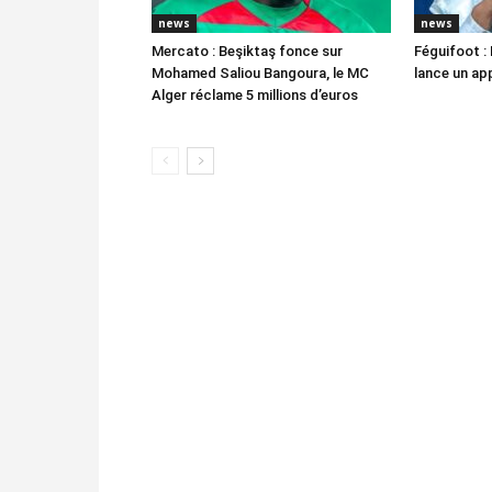
news
news
Mercato : Beşiktaş fonce sur
Féguifoot : 
Mohamed Saliou Bangoura, le MC
lance un app
Alger réclame 5 millions d’euros