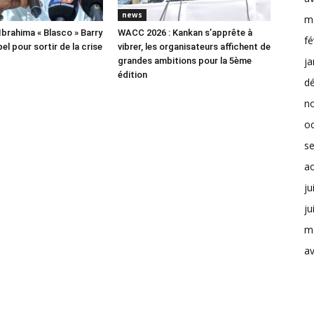
news
m
Ibrahima « Blasco » Barry
WACC 2026 : Kankan s’apprête à
fé
el pour sortir de la crise
vibrer, les organisateurs affichent de
ja
grandes ambitions pour la 5ème
édition
d
n
o
s
a
ju
ju
m
av