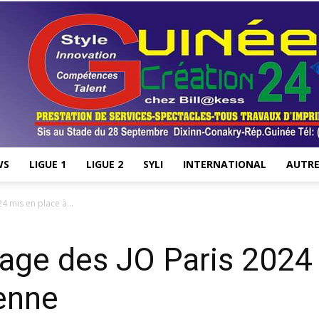
WS
LIGUE 1
LIGUE 2
SYLI
INTERNATIONAL
AUTRE
Stade28.net
4 mis en place à...
llage des JO Paris 2024
enne