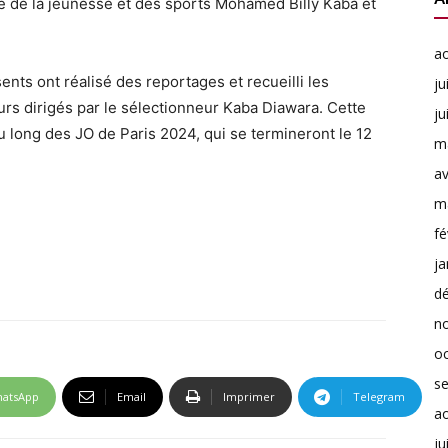
e de la jeunesse et des sports Mohamed Billy Kaba et
a
sents ont réalisé des reportages et recueilli les
ju
urs dirigés par le sélectionneur Kaba Diawara. Cette
ju
 long des JO de Paris 2024, qui se termineront le 12
m
av
m
fé
ja
d
n
o
s
atsApp
Email
Imprimer
Telegram
a
ju