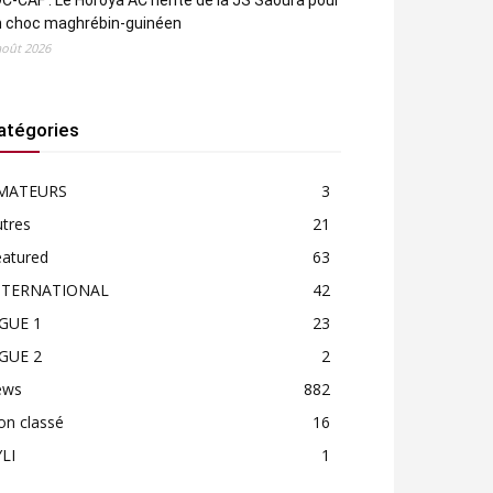
C-CAF : Le Horoya AC hérite de la JS Saoura pour
n choc maghrébin-guinéen
août 2026
atégories
MATEURS
3
tres
21
eatured
63
NTERNATIONAL
42
IGUE 1
23
IGUE 2
2
ews
882
on classé
16
LI
1