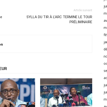
ju
Article suivant
m
ne
SYLLA DU TIR À L’ARC TERMINE LE TOUR
av
PRÉLIMINAIRE
m
fé
ja
on
d
n
o
TEUR
s
a
ju
ju
m
av