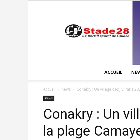
ACCUEIL
NE
Accueil
news
Conakry : Un village des JO Paris 202
news
Conakry : Un vi
la plage Camay