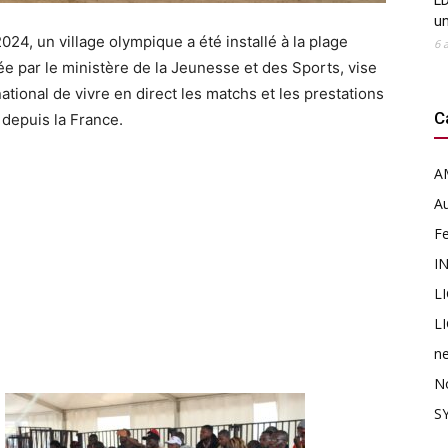
LD
u
24, un village olympique a été installé à la plage
6 
ée par le ministère de la Jeunesse et des Sports, vise
ational de vivre en direct les matchs et les prestations
C
 depuis la France.
A
Au
F
I
L
L
n
N
SY