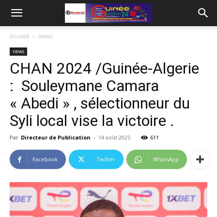
Accueil
news
news
CHAN 2024 /Guinée-Algerie
: Souleymane Camara
« Abedi » , sélectionneur du
Syli local vise la victoire .
Par
Directeur de Publication
-
14 août 2025
611
Facebook
Twitter
WhatsApp