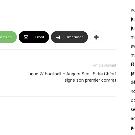
a
ju
ju
m
atsApp
Email
Imprimer
av
m
fé
Article suivant
ja
Ligue 2/ Football – Angers Sco : Sidiki Chérif
signe son premier contrat
d
n
o
s
a
ju