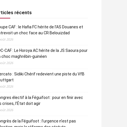
rticles récents
upe CAF : le Hafia FC hérite de l’AS Douanes et
trevoit un choc face au CR Belouizdad
août 2026
C-CAF : Le Horoya AC hérite de la JS Saoura pour
n choc maghrébin-guinéen
août 2026
rcato : Sidiki Chérif redevient une piste du VfB
uttgart
août 2026
ngres électif à la Féguifoot : pour en finir avec
s crises, l’État doit agir
août 2026
ngrès de la Féguifoot : l’urgence n’est pas