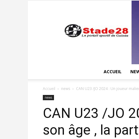
ACCUEIL
NE
Accueil
news
CAN U23 /JO 2024 : Un joueur malien 
news
CAN U23 /JO 202
son âge , la pa