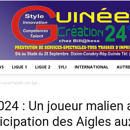
WS
LIGUE 1
LIGUE 2
SYLI
INTERNATIONAL
AUTRE
Stade28.net
aurait falsifié son âge...
4 : Un joueur malien au
rticipation des Aigles 