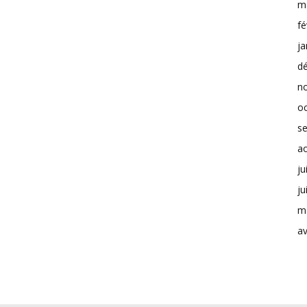
m
fé
ja
d
n
o
s
a
ju
ju
m
av