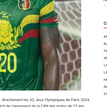
l’
4 
C
A
Au
F
I
L
L
n
N
SY
ées directement les JO, Jeux Olympiques de Paris 2024,
match de classement de la CAN des moins de 23 ans