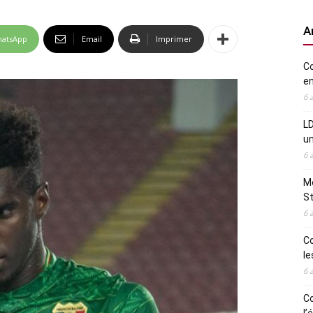
A
atsApp
Email
Imprimer
Co
en
6 
LD
u
6 
Me
St
6 
Co
le
6 
Co