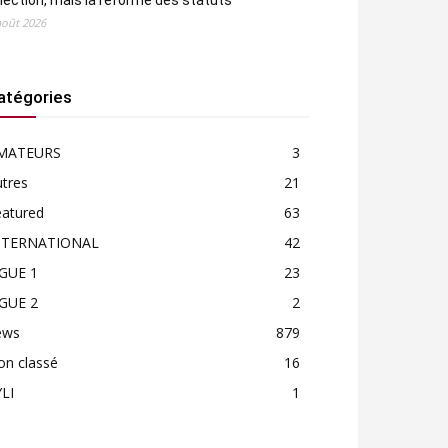
élection, mais la réforme des statuts
août 2026
atégories
MATEURS
3
tres
21
eatured
63
NTERNATIONAL
42
IGUE 1
23
IGUE 2
2
ews
879
on classé
16
LI
1