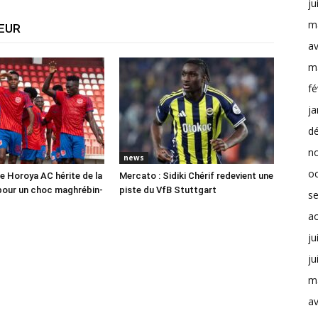
ju
m
TEUR
av
m
fé
ja
d
n
news
o
e Horoya AC hérite de la
Mercato : Sidiki Chérif redevient une
pour un choc maghrébin-
piste du VfB Stuttgart
s
a
ju
ju
m
av