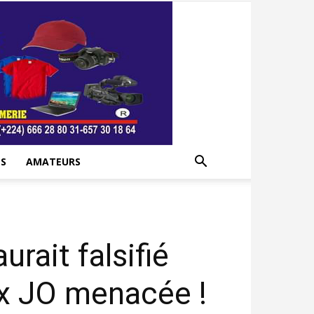
S
AMATEURS
rait falsifié
aux JO menacée !