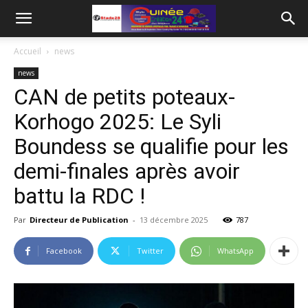
Accueil
news
news
CAN de petits poteaux-
Korhogo 2025: Le Syli
Boundess se qualifie pour les
demi-finales après avoir
battu la RDC !
Par
Directeur de Publication
-
13 décembre 2025
787
Facebook
Twitter
WhatsApp