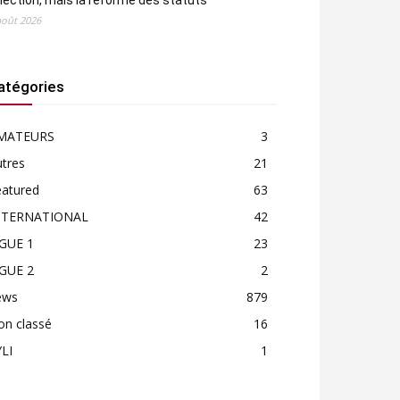
élection, mais la réforme des statuts
août 2026
atégories
MATEURS
3
tres
21
eatured
63
NTERNATIONAL
42
IGUE 1
23
IGUE 2
2
ews
879
on classé
16
LI
1