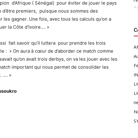
l’
pion d’Afrique ( Sénégal) pour éviter de jouer le pays
4 
sage d’être premiers, puisque nous sommes des
 les gagner. Une fois, avec tous les calculs qu’on a
ouer la Côte d’Ivoire…. »
C
i fait savoir qu’il luttera pour prendre les trois
A
oule : » On aura à cœur de d’aborder ce match comme
Au
savait qu’on avait trois derbys, on va les jouer avec les
F
atch important qui nous permet de consolider les
I
. …. »
L
ussoukro
L
n
N
SY