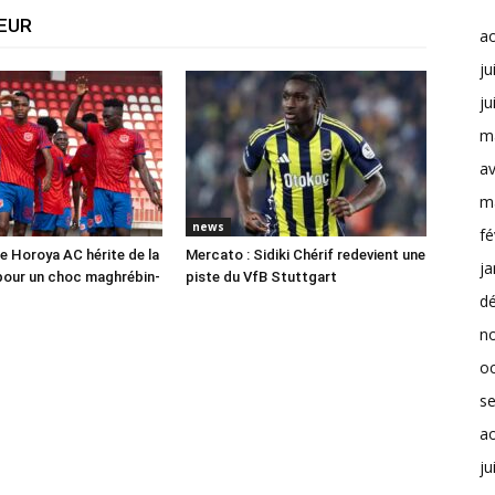
TEUR
a
ju
ju
m
av
m
news
fé
e Horoya AC hérite de la
Mercato : Sidiki Chérif redevient une
ja
pour un choc maghrébin-
piste du VfB Stuttgart
d
n
o
s
a
ju