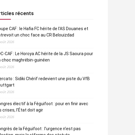
rticles récents
upe CAF : le Hafia FC hérite de l’AS Douanes et
trevoit un choc face au CR Belouizdad
août 2026
C-CAF : Le Horoya AC hérite de la JS Saoura pour
n choc maghrébin-guinéen
août 2026
rcato : Sidiki Chérif redevient une piste du VfB
uttgart
août 2026
ngres électif à la Féguifoot : pour en finir avec
s crises, l’État doit agir
août 2026
ngrès de la Féguifoot : l’urgence n’est pas