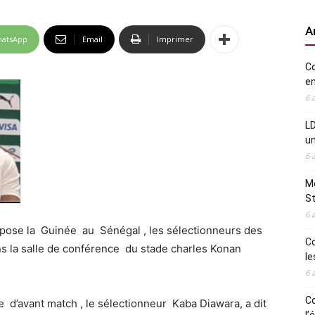
A
atsApp
Email
Imprimer
Co
en
6 
LD
u
6 
Me
St
6 
ppose la Guinée au Sénégal , les sélectionneurs des
Co
s la salle de conférence du stade charles Konan
le
6 
Co
 d’avant match , le sélectionneur Kaba Diawara, a dit