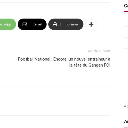
C
atsApp
Email
Imprimer
Article suivant
Football National : Encore, un nouvel entraîneur à
la tête du Gangan FC!
« 
A