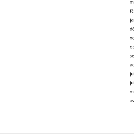
m
fé
ja
d
n
o
s
a
ju
ju
m
av