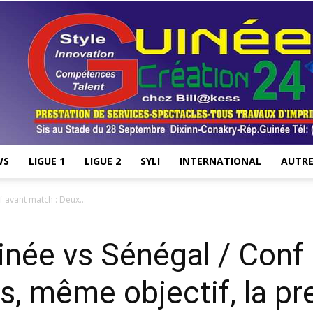
WS
LIGUE 1
LIGUE 2
SYLI
INTERNATIONAL
AUTRE
Stade28.net
 avant match : Deux...
née vs Sénégal / Conf 
s, même objectif, la pr