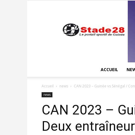
ACCUEIL
NE
Accueil
news
CAN 2023 – Guinée vs Sénégal / Conf
news
CAN 2023 – Gui
Deux entraîneur