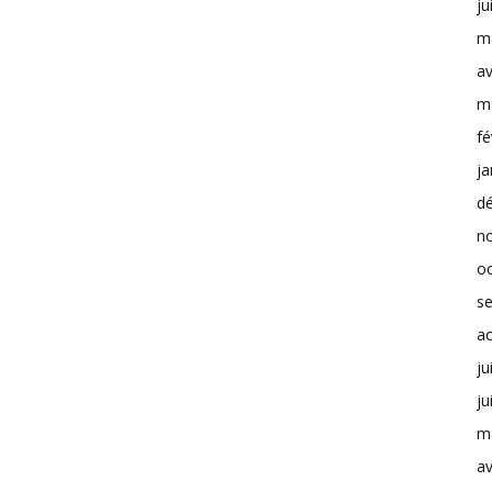
ju
m
av
m
fé
ja
d
n
o
s
a
ju
ju
m
av