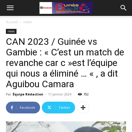
Accueil
news
news
CAN 2023 / Guinée vs
Gambie : « C’est un match de
revanche car c »est l’équipe
qui nous a éliminé … « , a dit
Aguibou Camara
Par
Équipe Rédaction
-
17 janvier 2024
702
Facebook
Twitter