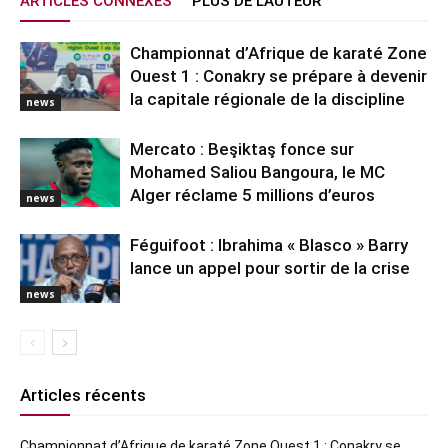
ARTICLES CONNEXES
PLUS DE L'AUTEUR
Championnat d’Afrique de karaté Zone
Ouest 1 : Conakry se prépare à devenir
la capitale régionale de la discipline
news
Mercato : Beşiktaş fonce sur
Mohamed Saliou Bangoura, le MC
Alger réclame 5 millions d’euros
news
Féguifoot : Ibrahima « Blasco » Barry
lance un appel pour sortir de la crise
news
Articles récents
Championnat d’Afrique de karaté Zone Ouest 1 : Conakry se