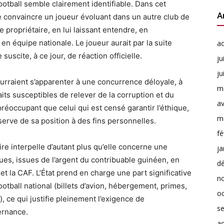
ootball semble clairement identifiable. Dans cet
A
de convaincre un joueur évoluant dans un autre club de
 propriétaire, en lui laissant entendre, en
en équipe nationale. Le joueur aurait par la suite
a
 suscite, à ce jour, de réaction officielle.
ju
ju
ourraient s’apparenter à une concurrence déloyale, à
m
faits susceptibles de relever de la corruption et du
av
t préoccupant que celui qui est censé garantir l’éthique,
m
e serve de sa position à des fins personnelles.
fé
ire interpelle d’autant plus qu’elle concerne une
ja
ues, issues de l’argent du contribuable guinéen, en
d
t la CAF. L’État prend en charge une part significative
n
tball national (billets d’avion, hébergement, primes,
o
, ce qui justifie pleinement l’exigence de
s
ernance.
a