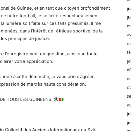
tional de Guinée, et en tant que citoyen profondément
ju
de notre football, je sollicite respectueusement
ju
e la lumière soit faite sur ces faits présumés. Il me
m
 menées, dans l’intérêt de l’éthique sportive, de la
av
 des principes de justice.
m
fé
re l’enregistrement en question, ainsi que toute
ja
lairer votre appréciation.
d
onnée à cette démarche, je vous prie d’agréer,
n
xpression de ma très haute considération.
o
s
 DE TOUS LES GUINÉENS.
a
ju
ju
u Collectif des Anciens Internationaux du Syli