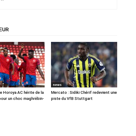
TEUR
news
e Horoya AC hérite de la
Mercato : Sidiki Chérif redevient une
pour un choc maghrébin-
piste du VfB Stuttgart