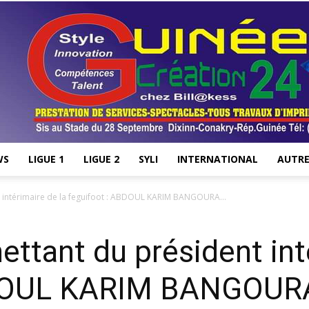
WS
LIGUE 1
LIGUE 2
SYLI
INTERNATIONAL
AUTRE
Stade28.net
intérimaire de la feguifoot : ABDOUL KARIM BANGOURA...
tant du président inté
DOUL KARIM BANGOURA 