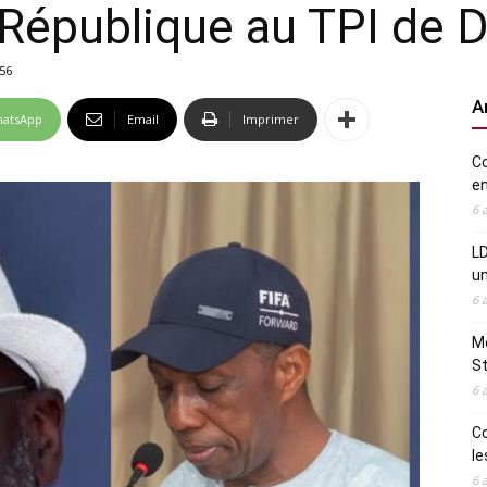
 République au TPI de D
56
A
atsApp
Email
Imprimer
Co
en
6 
LD
u
6 
Me
St
6 
Co
le
6 