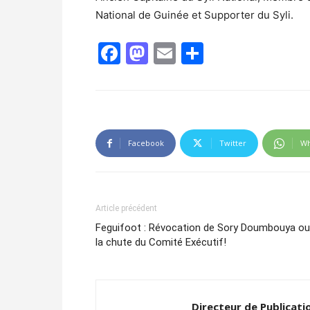
National de Guinée et Supporter du Syli.
Facebook
Mastodon
Email
Partager
Facebook
Twitter
Wh
Article précédent
Feguifoot : Révocation de Sory Doumbouya ou
la chute du Comité Exécutif!
Directeur de Publicati