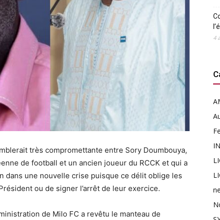
Co
l’
4 
C
A
Au
F
I
emblerait très compromettante entre Sory Doumbouya,
L
éenne de football et un ancien joueur du RCCK et qui a
L
éen dans une nouvelle crise puisque ce délit oblige les
ésident ou de signer l’arrêt de leur exercice.
n
N
ministration de Milo FC a revêtu le manteau de
SY