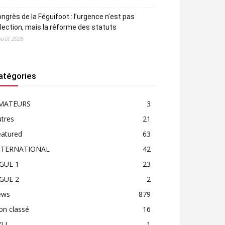
ngrès de la Féguifoot : l’urgence n’est pas
élection, mais la réforme des statuts
août 2026
atégories
MATEURS
3
tres
21
eatured
63
NTERNATIONAL
42
IGUE 1
23
IGUE 2
2
ews
879
on classé
16
LI
1