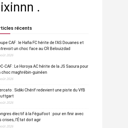
ixinnn .
rticles récents
upe CAF : le Hafia FC hérite de l’AS Douanes et
trevoit un choc face au CR Belouizdad
août 2026
C-CAF : Le Horoya AC hérite de la JS Saoura pour
n choc maghrébin-guinéen
août 2026
rcato : Sidiki Chérif redevient une piste du VfB
uttgart
août 2026
ngres électif à la Féguifoot : pour en finir avec
s crises, l’État doit agir
août 2026