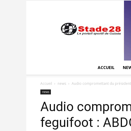
ACCUEIL
NE
Accueil
news
Audio compromettant du président 
news
Audio compromet
feguifoot : AB