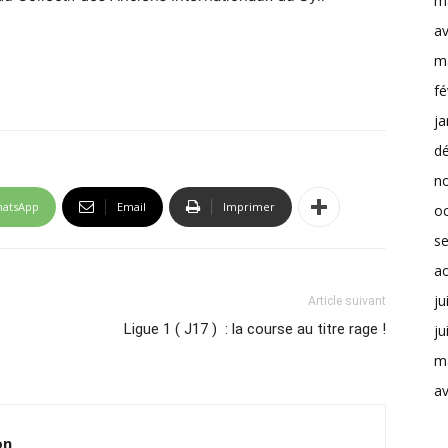
m
av
m
fé
ja
d
n
atsApp
Email
Imprimer
o
s
a
ju
Article suivant
Ligue 1 ( J17 ) : la course au titre rage !
ju
m
av
on