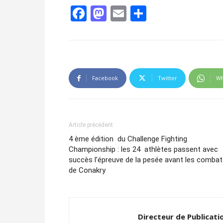
Facebook
Mastodon
Email
Partager
Facebook
Twitter
Wh
Article précédent
4 ème édition du Challenge Fighting
Championship : les 24 athlètes passent avec
succès l’épreuve de la pesée avant les comba
de Conakry
Directeur de Publicati