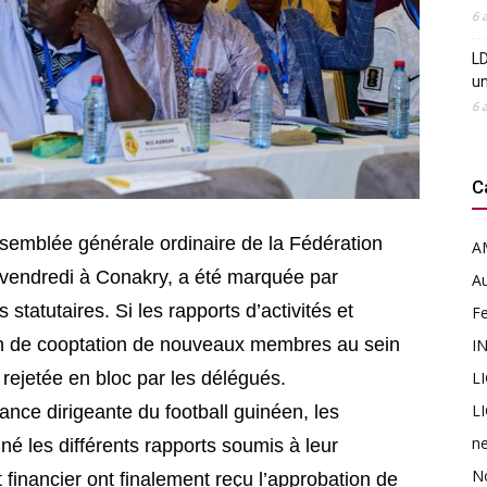
6 
LD
u
6 
C
semblée générale ordinaire de la Fédération
A
 vendredi à Conakry, a été marquée par
Au
tatutaires. Si les rapports d’activités et
F
tion de cooptation de nouveaux membres au sein
I
 rejetée en bloc par les délégués.
L
L
tance dirigeante du football guinéen, les
n
é les différents rapports soumis à leur
N
t financier ont finalement reçu l’approbation de