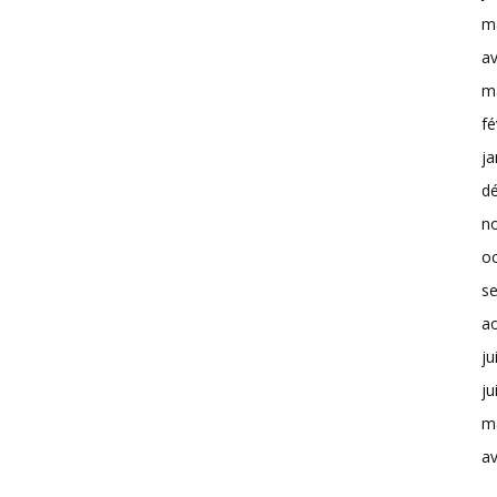
m
av
m
fé
ja
d
n
o
s
a
ju
ju
m
av