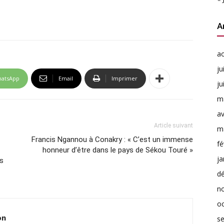
A
a
ju
atsApp
Email
Imprimer
ju
m
av
Article suivant
m
Francis Ngannou à Conakry : « C’est un immense
fé
honneur d’être dans le pays de Sékou Touré »
ja
ts
d
n
o
on
s