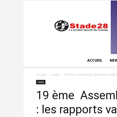
ACCUEIL
NE
Accueil
news
19 ème Assemblée générale ordinaire
news
19 ème Assembl
: les rapports 