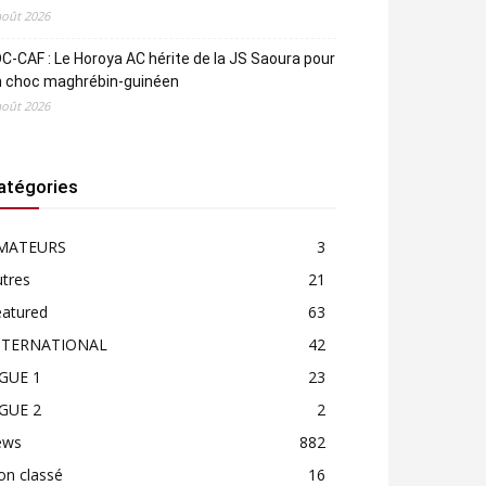
août 2026
C-CAF : Le Horoya AC hérite de la JS Saoura pour
n choc maghrébin-guinéen
août 2026
atégories
MATEURS
3
tres
21
eatured
63
NTERNATIONAL
42
IGUE 1
23
IGUE 2
2
ews
882
on classé
16