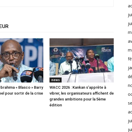
a
ju
ju
TEUR
m
av
m
fé
ja
d
news
n
Ibrahima « Blasco » Barry
WACC 2026 : Kankan s’apprête à
el pour sortir de la crise
vibrer, les organisateurs affichent de
o
grandes ambitions pour la 5ème
s
édition
a
ju
ju