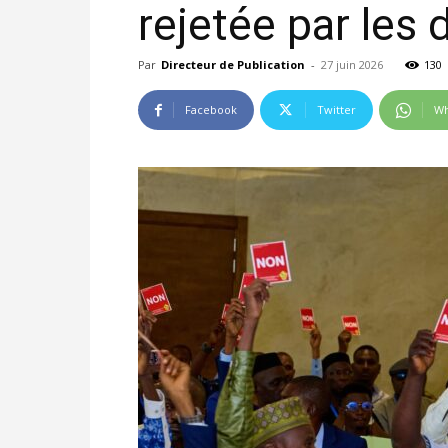
rejetée par les
Par
Directeur de Publication
-
27 juin 2026
130
Facebook
Twitter
Wh