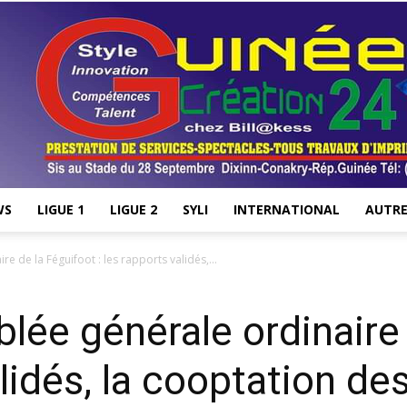
WS
LIGUE 1
LIGUE 2
SYLI
INTERNATIONAL
AUTRE
Stade28.net
 de la Féguifoot : les rapports validés,...
ée générale ordinaire 
validés, la cooptation 