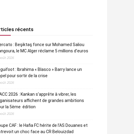
rticles récents
rcato : Beşiktaş fonce sur Mohamed Saliou
ngoura, le MC Alger réclame 5 millions d’euros
août 2026
guifoot : Ibrahima « Blasco » Barry lance un
pel pour sortir de la crise
août 2026
CC 2026 : Kankan s’apprête à vibrer, les
ganisateurs affichent de grandes ambitions
ur la 5ème édition
août 2026
upe CAF : le Hafia FC hérite de l’AS Douanes et
trevoit un choc face au CR Belouizdad