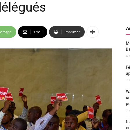
 délégués
A
atsApp
Email
Imprimer
Me
Ba
8 
Fé
ap
7 
WA
or
po
7 
Co
en