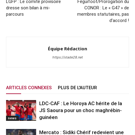
LGFP : Le comité provisoire
Féguifoot/Prorogation du
dresse son bilan à mi-
CONOR : Le « G47 » de
parcours
membres statutaires, pas
d’accord !
Équipe Rédaction
https://stade28.net
ARTICLES CONNEXES
PLUS DE L'AUTEUR
LDC-CAF : Le Horoya AC hérite de la
JS Saoura pour un choc maghrébin-
guinéen
news
Mercato : Sidiki Chérif redevient une