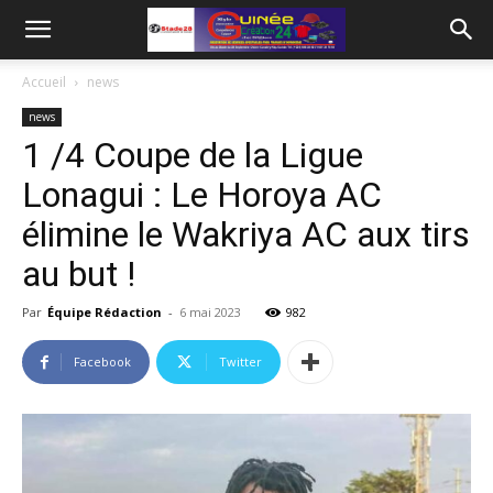
Accueil
news
news
1 /4 Coupe de la Ligue
Lonagui : Le Horoya AC
élimine le Wakriya AC aux tirs
au but !
Par
Équipe Rédaction
-
6 mai 2023
982
Facebook
Twitter